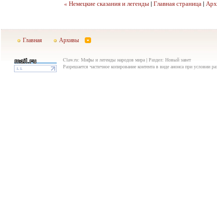
« Немецкие сказания и легенды
|
Главная страница
|
Арх
Главная
Архивы
Claw.ru: Мифы и легенды народов мира | Раздел: Новый завет
Разрешается частичное копирование контента в виде анонса при условии р