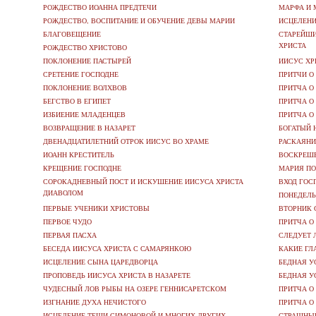
РОЖДЕСТВО ИОАННА ПРЕДТЕЧИ
МАРФА И 
РОЖДЕСТВО, ВОСПИТАНИЕ И ОБУЧЕНИЕ ДЕВЫ МАРИИ
ИСЦЕЛЕНИ
БЛАГОВЕЩЕНИЕ
СТАРЕЙШИ
ХРИСТА
РОЖДЕСТВО ХРИСТОВО
ПОКЛОНЕНИЕ ПАСТЫРЕЙ
ИИСУС ХР
СРЕТЕНИЕ ГОСПОДНЕ
ПРИТЧИ О
ПОКЛОНЕНИЕ ВОЛХВОВ
ПРИТЧА О
БЕГСТВО В ЕГИПЕТ
ПРИТЧА О
ИЗБИЕНИЕ МЛАДЕНЦЕВ
ПРИТЧА О
ВОЗВРАЩЕНИЕ В НАЗАРЕТ
БОГАТЫЙ
ДВЕНАДЦАТИЛЕТНИЙ ОТРОК ИИСУС ВО ХРАМЕ
РАСКАЯНИ
ИОАНН КРЕСТИТЕЛЬ
ВОСКРЕШЕ
КРЕЩЕНИЕ ГОСПОДНЕ
МАРИЯ ПО
СОРОКАДНЕВНЫЙ ПОСТ И ИСКУШЕНИЕ ИИСУСА ХРИСТА
ВХОД ГОС
ДИАВОЛОМ
ПОНЕДЕЛЬ
ПЕРВЫЕ УЧЕНИКИ ХРИСТОВЫ
ВТОРНИК 
ПЕРВОЕ ЧУДО
ПРИТЧА О
ПЕРВАЯ ПАСХА
СЛЕДУЕТ 
БЕСЕДА ИИСУСА ХРИСТА С САМАРЯНКОЮ
КАКИЕ ГЛ
ИСЦЕЛЕНИЕ СЫНА ЦАРЕДВОРЦА
БЕДНАЯ У
ПРОПОВЕДЬ ИИСУСА ХРИСТА В НАЗАРЕТЕ
БЕДНАЯ У
ЧУДЕСНЫЙ ЛОВ РЫБЫ НА ОЗЕРЕ ГЕННИСАРЕТСКОМ
ПРИТЧА О
ИЗГНАНИЕ ДУХА НЕЧИСТОГО
ПРИТЧА О
ИСЦЕЛЕНИЕ ТЕЩИ СИМОНОВОЙ И МНОГИХ ДРУГИХ
СТРАШНЫ