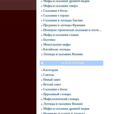
» Мифы и сказания древней индии
» Мифы и сказания севера
» Сказания о богах
» Сказания о героях
» Сказания и легенды Англии
» Предания и легенды Франции
» Немецкие героические сказания и легенды
» Мифы и сказания славян
» Былины
» Монгольские мифы
» Китайские легенды
» Легенды и сказания Японии
КАТЕГОРИИ
» Категории
» Святые
» Новый завет
» Ветхий завет
» Сказания о богах
» Церковный словарь
» Мифологический словарь
» Легенды и сказания Японии
» Мифы и сказания древней индии
» Немецкие сказания и легенды