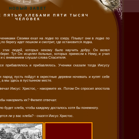
НОВЫЙ ЗАВЕТ
 ПЯТЬЮ ХЛЕБАМИ ПЯТИ ТЫСЯЧ
ЧЕЛОВЕК
чениками Своими ехал на лодке по озеру. Плывут они в лодке по
д по берегу идет пешком и смотрит, где остановится лодка.
 этих людей, которых некому было научить добру. Он велел
берег. Тут Он исцелял больных, которых принесли к Нему, и учил
о и с вниманием слушал слова Спасителя.
се прибавлялось и прибавлялось. Ученики сказали тогда Иисусу
и парод; пусть пойдут в окрестные деревни ночевать и купят себе
, а мы здесь в пустынном месте.
твечал Иисус: Христос, - накормите их. Потом Он спросил апостола
тобы накормить их? Филипп отвечал:
ло будет хлеба, чтобы каждому досталось хотя бы понемногу.
ется ли у вас хлеба? - сказггл Иисус Христос.