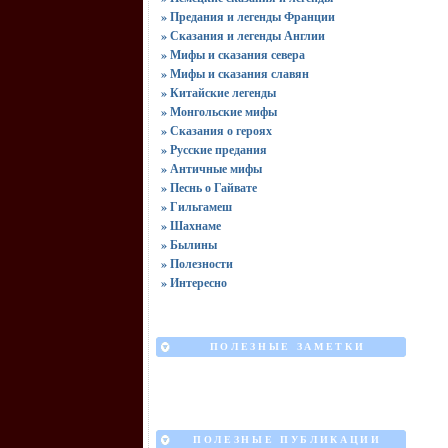
» Предания и легенды Франции
» Сказания и легенды Англии
» Мифы и сказания севера
» Мифы и сказания славян
» Китайские легенды
» Монгольские мифы
» Сказания о героях
» Русские предания
» Античные мифы
» Песнь о Гайвате
» Гильгамеш
» Шахнаме
» Былины
» Полезности
» Интересно
ПОЛЕЗНЫЕ ЗАМЕТКИ
ПОЛЕЗНЫЕ ПУБЛИКАЦИИ