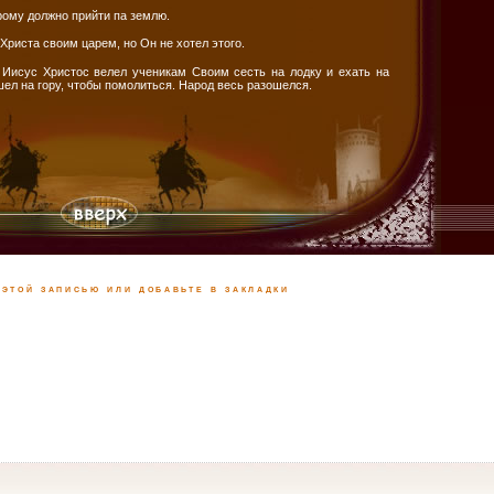
орому должно прийти па землю.
Христа своим царем, но Он не хотел этого.
 Иисус Христос велел ученикам Своим сесть на лодку и ехать на
шел на гору, чтобы помолиться. Народ весь разошелся.
этой записью или добавьте в закладки