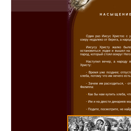
НАСЫЩЕНИЕ
Один раз Иисус Христос с у
озеру недалеко от берега, а наро
Иисусу Христу жалко было
остановиться лодке и вышел на 
парод, который стоял вокруг Нег
Наступил вечер, а народу в
Христу:
- Время уже позднее; отпуст
хлеба, потому что им нечего есть
- Зачем им расходиться, - о
Филиппа:
-
Как бы нам купить хлеба, ч
- Им и на двести динариев ма
- Подите, посмотрите, не найд