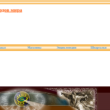
одов мира
аказ
Магазины
Энциклопедии
Шпаргалки