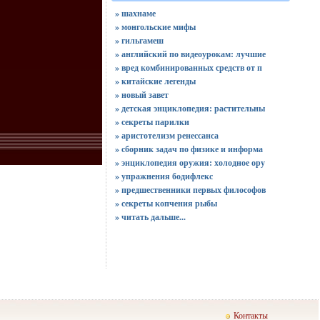
» шахнаме
» монгольские мифы
» гильгамеш
» английский по видеоурокам: лучшие
» вред комбинированных средств от п
» китайские легенды
» новый завет
» детская энциклопедия: растительны
» секреты парилки
» аристотелизм ренессанса
» сборник задач по физике и информа
» энциклопедия оружия: холодное ору
» упражнения бодифлекс
» предшественники первых философов
» секреты копчения рыбы
»
читать дальше...
Контакты