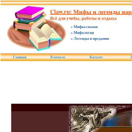
Claw.ru: Мифы и легенды нар
Всё для учебы, работы и отдыха
» Мифы-сказки
» Мифология
» Легенды и предания
Главная
В начало
Каталог
З