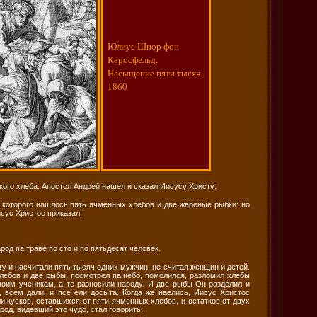
Юлиус Шнор фон
Каросфельд.
Насыщение пяти тысяч,
1860
кого хлеба. Апостол Андрей нашел и сказал Иисусу Христу:
у которого нашлось пять ячменных хлебов и две жареные рыбки: но
исус Христос приказал:
од па траве по сто и по пятьдесят человек.
гу и насчитали пять тысяч одних мужчин, не считая женщин и детей.
хлебов и две рыбы, посмотрел па небо, помолился, разломил хлебы
воим ученикам, а те разносили народу. И две рыбы Он разделил и
, всем дали, и псе ели досыта. Когда же наелись, Иисус Христос
и кусков, оставшихся от пяти ячменных хлебов, и остатков от двух
род, видевший это чудо, стал говорить: