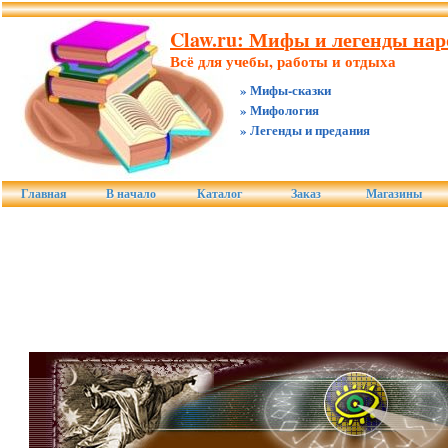
Claw.ru: Мифы и легенды нар
Всё для учебы, работы и отдыха
» Мифы-сказки
» Мифология
» Легенды и предания
Главная
В начало
Каталог
Заказ
Магазины