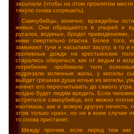
засыпали (чтобы на этом проклятом месте
тянуло снова согрешить).
Самоубийцы, конечно, враждебны ост
живых. Они обращаются в упырей и ву
русалок, водяных, бродят привидениями, -
ними смертельно опасна. Более того, и
замыкают тучи и насылают засуху, а то и 
проливные дожди на крестьянские пол
старались оберечься, как от ведьм и кол
погребении пробивали тело осиновы
подрезали коленные жилы, у могилы сы
выйдет грешная душа ночью из могилы, ув
начнет его пересчитывать до самого утра,
поздно будет людям вредить. Если человек
встретился самоубийца, его можно отогна
наотмашь, как и всякую другую нечисть, 
этом только «раз», но ни в коем случае н
то снова пристанет.
Между прочим, если перед тем как 