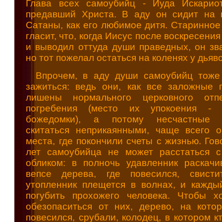
Глава всех самоубийц - Иуда Искариот
предавший Христа. В аду он сидит на 
Сатаны, как его любимое дитя. Старинное
гласит, что, когда Иисус после воскресения
и выводил оттуда души праведных, он зва
но тот пожелал остаться на коленях у дьяв
Впрочем, в аду души самоубийц тоже
зажиться: ведь они, как все заложные п
лишены нормального церковного отп
погребения (место их упокоения - ж
божедомки), а потому несчастные 
скитаться неприкаянными, чаще всего о
места, где покончили счеты с жизнью. Гов
лет самоубийца не может расстаться 
обликом: в полночь удавленник раскачи
вепсе дерева, где повесился, свистит
утопленник плещется в волнах, и кажды
погубить прохожего человека. Чтобы хо
обезопаситься от них, дерево, на котор
повесился, срубали, колодец, в котором кт