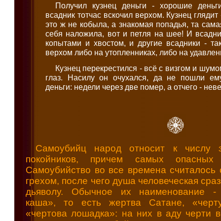
Получил кузнец деньги - хорошие деньги
всадник тотчас вскочил верхом. Кузнец глядит 
это ж не кобыла, а знакомая попадья, та сама
себя наложила, вот и петля на шее! И всадни
копытами и хвостом, и другие всадники - та
верхом либо на утопленниках, либо на удавлен
Кузнец перекрестился - всё с визгом и шумо
глаз. Насилу он очухался, да не пошли е
деньги: недели через две помер, а отчего - нев
Самоубийц народ относит к числу з
покойников, причем самых опасных
Самоубийство во все времена считалось
грехом, после чего душа человеческая сраз
дьяволу. Обычное их наименование -
каша», то есть жертва Сатане, «черт
«чертова лошадка»: на них в аду черти в