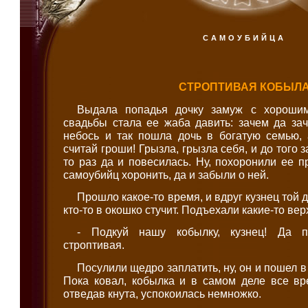
САМОУБИЙЦА
СТРОПТИВАЯ КОБЫЛ
Выдала попадья дочку замуж с хороши
свадьбы стала ее жаба давить: зачем да за
небось и так пошла дочь в богатую семью, 
считай гроши! Грызла, грызла себя, и до того з
то раз да и повесилась. Ну, похоронили ее п
самоубийц хоронить, да и забыли о ней.
Прошло какое-то время, и вдруг кузнец той
кто-то в окошко стучит. Подъехали какие-то ве
- Подкуй нашу кобылку, кузнец! Да п
строптивая.
Посулили щедро заплатить, ну, он и пошел в 
Пока ковал, кобылка и в самом деле все вр
отведав кнута, успокоилась немножко.