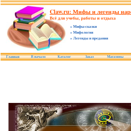
Claw.ru: Мифы и легенды нар
Всё для учебы, работы и отдыха
» Мифы-сказки
» Мифология
» Легенды и предания
Главная
В начало
Каталог
Заказ
Магазины