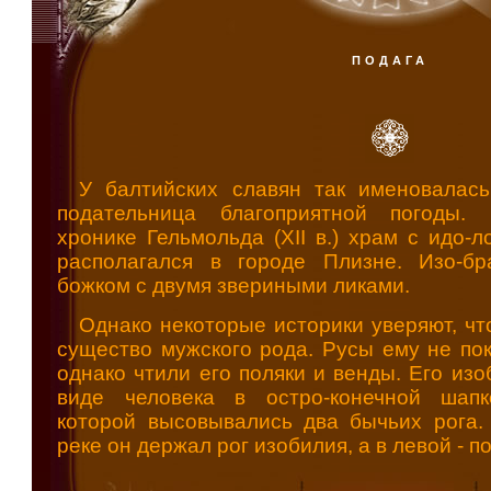
ПОДАГА
У балтийских славян так именовалась
подательница благоприятной погоды. 
хронике Гельмольда (XII в.) храм с идо-
располагался в городе Плизне. Изо-б
божком с двумя звериными ликами.
Однако некоторые историки уверяют, чт
существо мужского рода. Русы ему не пок
однако чтили его поляки и венды. Его из
виде человека в остро-конечной шапк
которой высовывались два бычьих рога.
реке он держал рог изобилия, а в левой - п