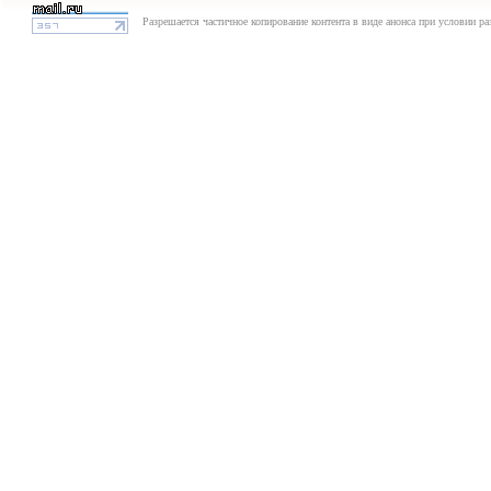
Разрешается частичное копирование контента в виде анонса при условии р