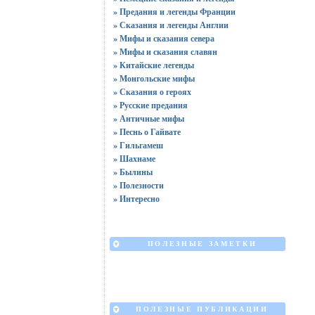
» Предания и легенды Франции
» Сказания и легенды Англии
» Мифы и сказания севера
» Мифы и сказания славян
» Китайские легенды
» Монгольские мифы
» Сказания о героях
» Русские предания
» Античные мифы
» Песнь о Гайвате
» Гильгамеш
» Шахнаме
» Былины
» Полезности
» Интересно
ПОЛЕЗНЫЕ ЗАМЕТКИ
ПОЛЕЗНЫЕ ПУБЛИКАЦИИ