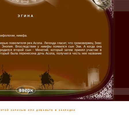
ЭГИНА
мифологии, нимфа.
ерью повелителя рек Асопа. Легенда гласит, что громовержец Зевс
в Энопия. Впоследствии у нимфы появился сын Эак. А когда она
родился второй сын - Менетий, который затем принял участие в
оторый была перенесена дочь Асопа, получил в честь нее название
этой записью или добавьте в закладки