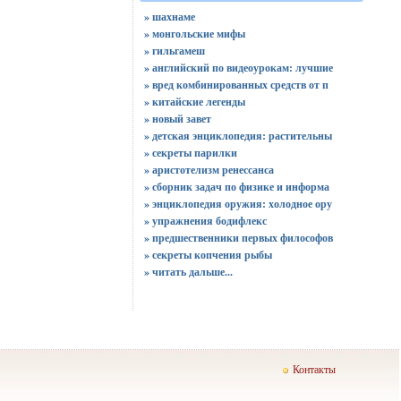
» шахнаме
» монгольские мифы
» гильгамеш
» английский по видеоурокам: лучшие
» вред комбинированных средств от п
» китайские легенды
» новый завет
» детская энциклопедия: растительны
» секреты парилки
» аристотелизм ренессанса
» сборник задач по физике и информа
» энциклопедия оружия: холодное ору
» упражнения бодифлекс
» предшественники первых философов
» секреты копчения рыбы
»
читать дальше...
Контакты