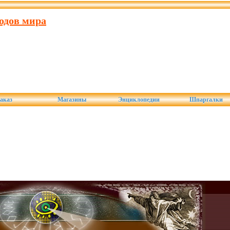
одов мира
аказ
Магазины
Энциклопедии
Шпаргалки