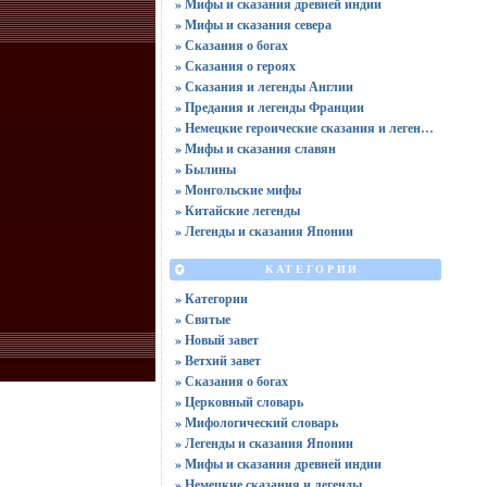
» Мифы и сказания древней индии
» Мифы и сказания севера
» Сказания о богах
» Сказания о героях
» Сказания и легенды Англии
» Предания и легенды Франции
» Немецкие героические сказания и легенды
» Мифы и сказания славян
» Былины
» Монгольские мифы
» Китайские легенды
» Легенды и сказания Японии
КАТЕГОРИИ
» Категории
» Святые
» Новый завет
» Ветхий завет
» Сказания о богах
» Церковный словарь
» Мифологический словарь
» Легенды и сказания Японии
» Мифы и сказания древней индии
» Немецкие сказания и легенды