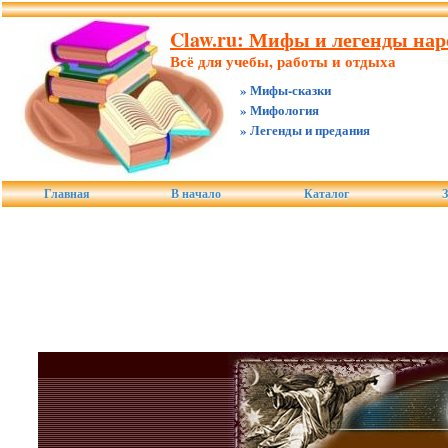
Claw.ru: Мифы и легенды нар
Всё для учебы, работы и отдыха
» Мифы-сказки
» Мифология
» Легенды и предания
Главная
В начало
Каталог
З