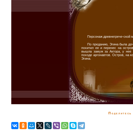
Персонаж древнегрече-ской 
По преданию, Эгина была доч
похитил ее и перенес на остро
вышла замуж за Актора, у нее 
походе аргонавтов. Остров, на к
Эгина.
Поделитесь 