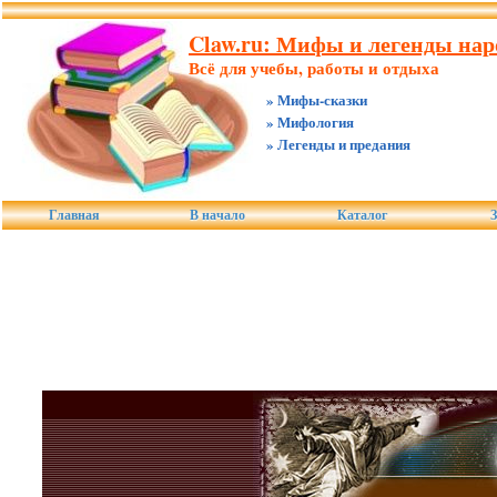
Claw.ru: Мифы и легенды нар
Всё для учебы, работы и отдыха
» Мифы-сказки
» Мифология
» Легенды и предания
Главная
В начало
Каталог
З