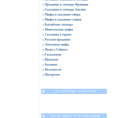
» Предания и легенды Франции
» Сказания и легенды Англии
» Мифы и сказания севера
» Мифы и сказания славян
» Китайские легенды
» Монгольские мифы
» Сказания о героях
» Русские предания
» Античные мифы
» Песнь о Гайвате
» Гильгамеш
» Шахнаме
» Былины
» Полезности
» Интересно
ПОЛЕЗНЫЕ ЗАМЕТКИ
ПОЛЕЗНЫЕ ПУБЛИКАЦИИ