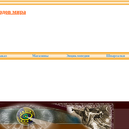
одов мира
аказ
Магазины
Энциклопедии
Шпаргалки