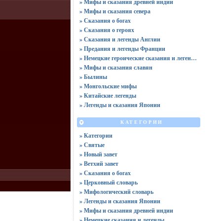
» Мифы и сказания древней индии
» Мифы и сказания севера
» Сказания о богах
» Сказания о героях
» Сказания и легенды Англии
» Предания и легенды Франции
» Немецкие героические сказания и легенды
» Мифы и сказания славян
» Былины
» Монгольские мифы
» Китайские легенды
» Легенды и сказания Японии
КАТЕГОРИИ
» Категории
» Святые
» Новый завет
» Ветхий завет
» Сказания о богах
» Церковный словарь
» Мифологический словарь
» Легенды и сказания Японии
» Мифы и сказания древней индии
» Немецкие сказания и легенды