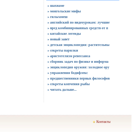
» шахнаме
» монгольские мифы
» гильгамеш
» английский по видеоурокам: лучшие
» вред комбинированных средств от п
» китайские легенды
» новый завет
» детская энциклопедия: растительны
» секреты парилки
» аристотелизм ренессанса
» сборник задач по физике и информа
» энциклопедия оружия: холодное ору
» упражнения бодифлекс
» предшественники первых философов
» секреты копчения рыбы
»
читать дальше...
Контакты