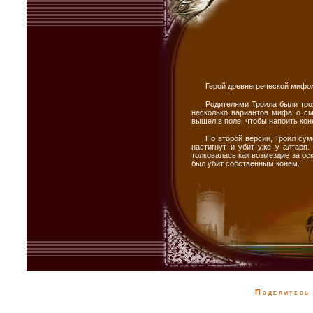
Герой древнегреческой мифол
Родителями Троила были троя
несколько вариантов мифа о см
вышел в поле, чтобы напоить коне
По второй версии, Троил сум
настигнут и убит уже у алтаря
толковалась как возмездие за ос
был убит собственным конем.
Поделитесь 