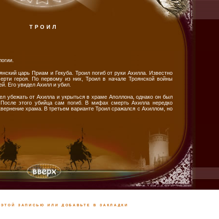
ТРОИЛ
огии.
нский царь Приам и Гекуба. Троил погиб от руки Ахилла. Известно
ерти героя. По первому из них, Троил в начале Троянской войны
й. Его увидел Ахилл и убил.
ел убежать от Ахилла и укрыться в храме Аполлона, однако он был
. После этого убийца сам погиб. В мифах смерть Ахилла нередко
квернение храма. В третьем варианте Троил сражался с Ахиллом, но
этой записью или добавьте в закладки