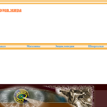
одов мира
аказ
Магазины
Энциклопедии
Шпаргалки