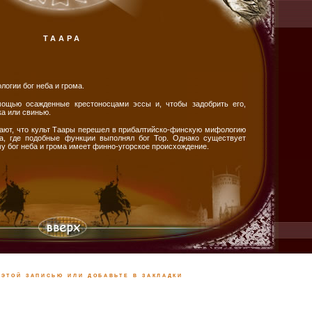
ТААРА
огии бог неба и грома.
ощью осажденные крестоносцами эссы и, чтобы задобрить его,
ка или свинью.
ают, что культ Таары перешел в прибалтийско-финскую мифологию
са, где подобные функции выполнял бог Тор. Однако существует
у бог неба и грома имеет финно-угорское происхождение.
этой записью или добавьте в закладки