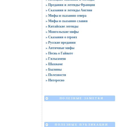
» Предания и легенды Франции
» Сказания и легенды Англии
» Мифы и сказания севера
» Мифы и сказания славян
» Китайские легенды
» Монгольские мифы
» Сказания о героях
» Русские предания
» Античные мифы
» Песнь о Гайвате
» Гильгамеш
» Шахнаме
» Былины
» Полезности
» Интересно
ПОЛЕЗНЫЕ ЗАМЕТКИ
ПОЛЕЗНЫЕ ПУБЛИКАЦИИ