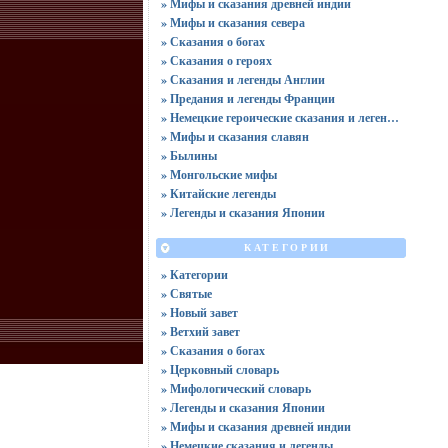
» Мифы и сказания древней индии
» Мифы и сказания севера
» Сказания о богах
» Сказания о героях
» Сказания и легенды Англии
» Предания и легенды Франции
» Немецкие героические сказания и легенды
» Мифы и сказания славян
» Былины
» Монгольские мифы
» Китайские легенды
» Легенды и сказания Японии
КАТЕГОРИИ
» Категории
» Святые
» Новый завет
» Ветхий завет
» Сказания о богах
» Церковный словарь
» Мифологический словарь
» Легенды и сказания Японии
» Мифы и сказания древней индии
» Немецкие сказания и легенды