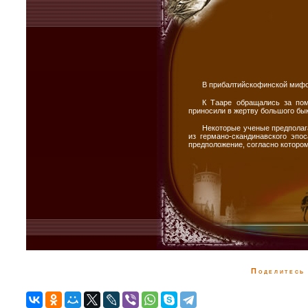
В прибалтийскофинской мифол
К Тааре обращались за пом
приносили в жертву большого бы
Некоторые ученые предполаг
из германо-скандинавского эпо
предположение, согласно котором
Поделитесь 