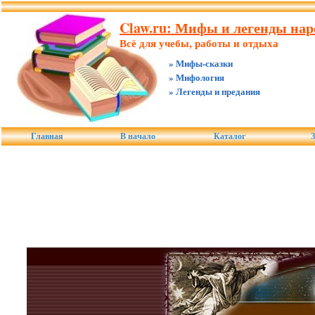
Claw.ru: Мифы и легенды нар
Всё для учебы, работы и отдыха
» Мифы-сказки
» Мифология
» Легенды и предания
Главная
В начало
Каталог
З