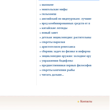
» шахнаме
» монгольские мифы
» гильгамеш
» английский по видеоурокам: лучшие
» вред комбинированных средств от п
» китайские легенды
» новый завет
» детская энциклопедия: растительны
» секреты парилки
» аристотелизм ренессанса
» сборник задач по физике и информа
» энциклопедия оружия: холодное ору
» упражнения бодифлекс
» предшественники первых философов
» секреты копчения рыбы
»
читать дальше...
Контакты