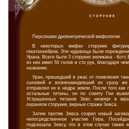
СТОРУКИЕ
Персонажи древнегреческой мифологии.
В некоторых мифах сторукие фигури
гекатонхейров. Эти чудовища были порождени
Урана. Всего было 3 сторуких великана - Котт,
из них имел 50 голов и сто рук, благодаря че
название.
Уран, пришедший в ужас от появления так
сыновей и возненавидевший их сразу же
отправлял их в недра земли. После того как 
остальные титаны, он по совету Геи выве
Устрашенных титанов Зевс низверг в мра
охраняли сторукие, верные стражи Зевса.
Затем против Зевса созрел новый загово
непосредственное участие Гера, Посейд
подсказала Зевсу, что в этом случае также м