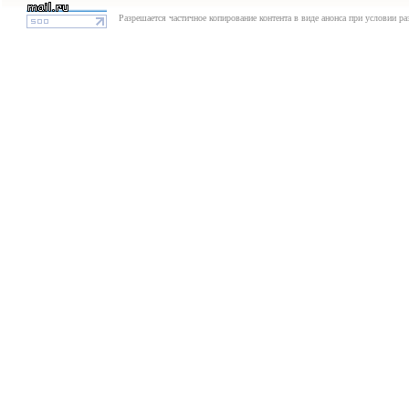
Разрешается частичное копирование контента в виде анонса при условии р