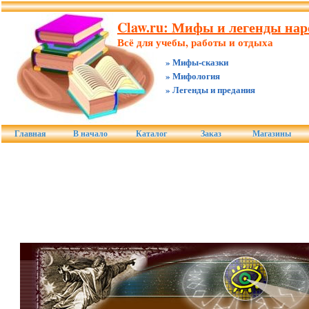
Claw.ru: Мифы и легенды нар
Всё для учебы, работы и отдыха
» Мифы-сказки
» Мифология
» Легенды и предания
Главная
В начало
Каталог
Заказ
Магазины