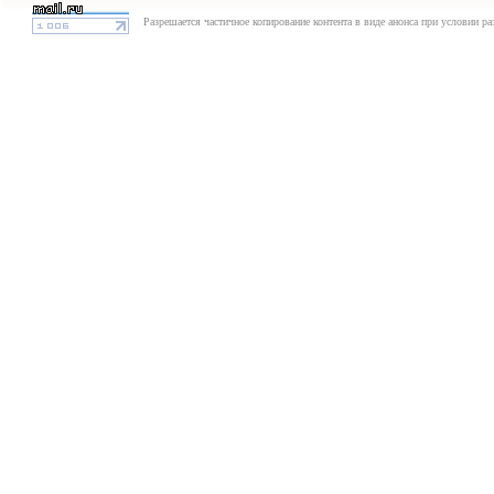
Разрешается частичное копирование контента в виде анонса при условии р