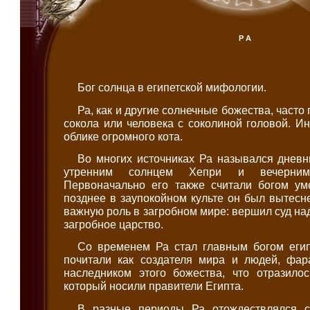
РА
Бог солнца в египетской мифологии.
Ра, как и другие солнечные божества, часто
сокола или человека с соколиной головой. И
облике огромного кота.
Во многих источниках Ра назывался дневн
утренним солнцем Хепри и вечерним
Первоначально его также считали богом ум
позднее в заупокойном культе он был вытесн
важную роль в загробном мире: вершил суд н
загробное царство.
Со временем Ра стал главным богом египе
почитали как создателя мира и людей, фа
наследником этого божества, что отразилос
который носили правители Египта.
В разные периоды Ра отождествлялся с