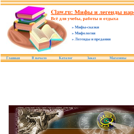
Claw.ru: Мифы и легенды нар
Всё для учебы, работы и отдыха
» Мифы-сказки
» Мифология
» Легенды и предания
Главная
В начало
Каталог
Заказ
Магазины