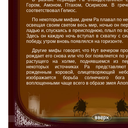
Гором, Амоном, Птахом, Осирисом. В греч
соответствовал Гелиос.
По некоторым мифам, днем Ра плавал по не
освещая своим светом весь мир, ночью он пе
ладью и, спускаясь в преисподнюю, плыл по в
Здесь он каждую ночь вступал в схватку с с
победу, утром вновь появлялся на горизонте.
Другие мифы говорят, что Нут вечером про
рождает его снова или что бог появляется по у
растущего на холме, поднявшемся из пе
некоторых источниках Ра представляют
рожденным коровой, олицетворяющей неб
изображается борьба солнечного бог
воплощенными чаще всего в образе змея Апоп