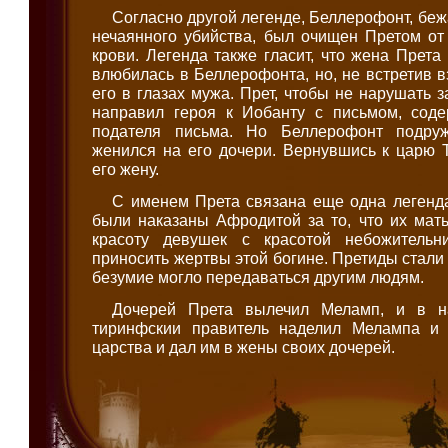
Согласно другой легенде, Беллерофонт, беж
нечаянного убийства, был очищен Претом от
крови. Легенда также гласит, что жена Прет
влюбилась в Беллерофонта, но, не встретив в
его в глазах мужа. Прет, чтобы не нарушать 
направил героя к Иобанту с письмом, сод
подателя письма. Но Беллерофонт подру
женился на его дочери. Вернувшись к царю 
его жену.
С именем Прета связана еще одна легенда
были наказаны Афродитой за то, что их мат
красоту девушек с красотой небожитель
приносить жертвы этой богине. Претиды стали
безумие могло передаваться другим людям.
Дочерей Прета вылечил Меламп, и в на
тиринфскии правитель наделил Мелампа и 
царства и дал им в жены своих дочерей.