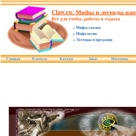
Claw.ru: Мифы и легенды нар
Всё для учебы, работы и отдыха
» Мифы-сказки
» Мифология
» Легенды и предания
Главная
В начало
Каталог
Заказ
Магазины