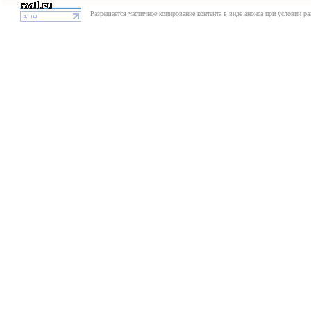
Разрешается частичное копирование контента в виде анонса при условии р