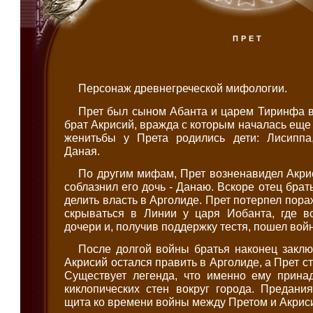
ПРЕТ
Персонаж древнегреческой мифологии.
Прет был сыном Абанта и царем Тиринфа в
брат Акрисий, вражда с которым началась еще
женитьбы у Прета родились дети: Лисиппа
Даная.
По другим мифам, Прет возненавидел Акриси
соблазнил его дочь - Данаю. Вскоре отец брат
делить власть в Арголиде. Прет потерпел пор
скрываться в Линии у царя Иобанта, где в
дочери и, получив поддержку тестя, пошел вой
После долгой войны братья наконец заклю
Акрисий остался править в Арголиде, а Прет с
Существует легенда, что именно ему прина
киклопических стен вокруг города. Предани
щита ко времени войны между Претом и Акрис