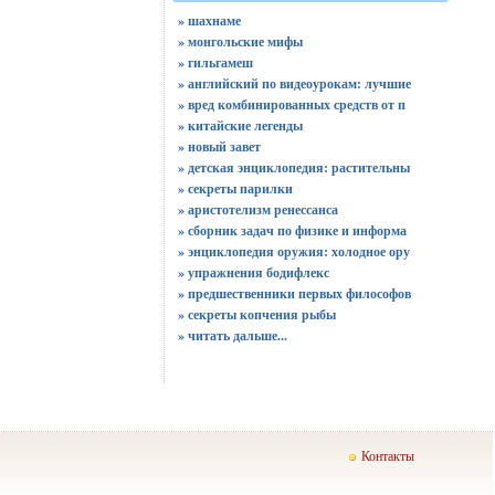
» шахнаме
» монгольские мифы
» гильгамеш
» английский по видеоурокам: лучшие
» вред комбинированных средств от п
» китайские легенды
» новый завет
» детская энциклопедия: растительны
» секреты парилки
» аристотелизм ренессанса
» сборник задач по физике и информа
» энциклопедия оружия: холодное ору
» упражнения бодифлекс
» предшественники первых философов
» секреты копчения рыбы
»
читать дальше...
Контакты