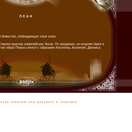
ПЕАН
и божество, побеждающее злые силы.
ставлен врачом олимпийских богов. По преданию, он исцелил Арея и
тах образ Пеана слился с образами Аполлона, Асклепия, Диониса.
этой записью или добавьте в закладки