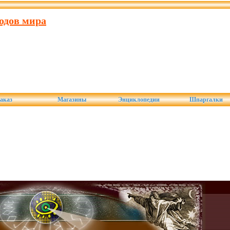
одов мира
аказ
Магазины
Энциклопедии
Шпаргалки