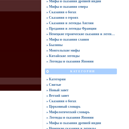
» Мифы и сказания древней индии
» Мифы и сказания севера
» Сказания о богах
» Сказания о героях
» Сказания и легенды Англии
» Предания и легенды Франции
» Немецкие героические сказания и легенды
» Мифы и сказания славян
» Былины
» Монгольские мифы
» Китайские легенды
» Легенды и сказания Японии
КАТЕГОРИИ
» Категории
» Святые
» Новый завет
» Ветхий завет
» Сказания о богах
» Церковный словарь
» Мифологический словарь
» Легенды и сказания Японии
» Мифы и сказания древней индии
» Немецкие сказания и легенды