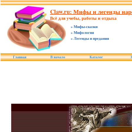
Claw.ru: Мифы и легенды нар
Всё для учебы, работы и отдыха
» Мифы-сказки
» Мифология
» Легенды и предания
Главная
В начало
Каталог
З