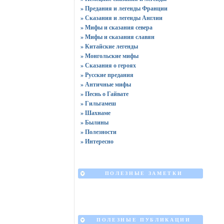
» Предания и легенды Франции
» Сказания и легенды Англии
» Мифы и сказания севера
» Мифы и сказания славян
» Китайские легенды
» Монгольские мифы
» Сказания о героях
» Русские предания
» Античные мифы
» Песнь о Гайвате
» Гильгамеш
» Шахнаме
» Былины
» Полезности
» Интересно
ПОЛЕЗНЫЕ ЗАМЕТКИ
ПОЛЕЗНЫЕ ПУБЛИКАЦИИ