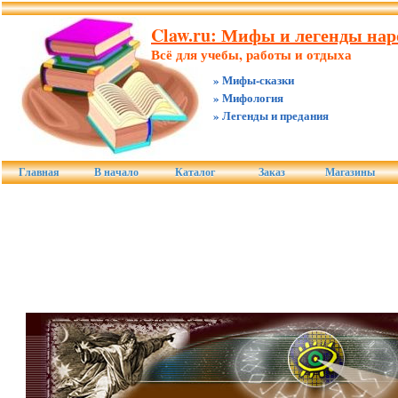
Claw.ru: Мифы и легенды нар
Всё для учебы, работы и отдыха
» Мифы-сказки
» Мифология
» Легенды и предания
Главная
В начало
Каталог
Заказ
Магазины