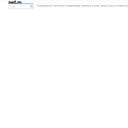
Разрешается частичное копирование контента в виде анонса при условии р