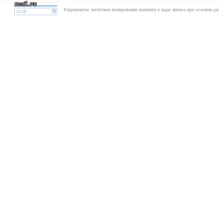
Разрешается частичное копирование контента в виде анонса при условии р