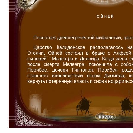
ОЙНЕЙ
Персонаж древнегреческой мифологии, царь
Царство Калидонское располагалось н
Этолии. Ойней состоял в браке с Алфеей,
сыновей - Мелеагра и Деянира. Когда жена е
после смерти Мелеагра, покончила с собо
Перибее, дочери Гиппоноя. Перибея род
ставшего впоследствии отцом Диомеда, 
вернуть потерянную власть и снова воцариться