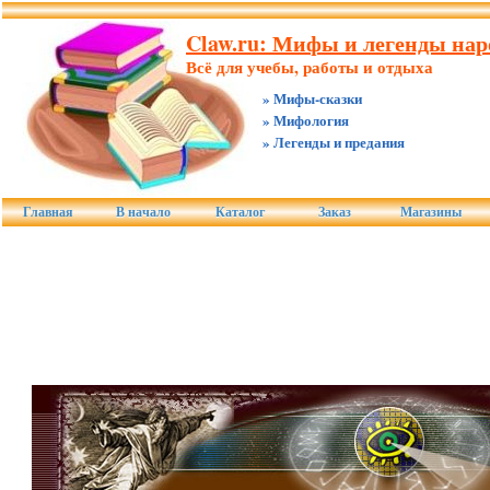
Claw.ru: Мифы и легенды нар
Всё для учебы, работы и отдыха
» Мифы-сказки
» Мифология
» Легенды и предания
Главная
В начало
Каталог
Заказ
Магазины