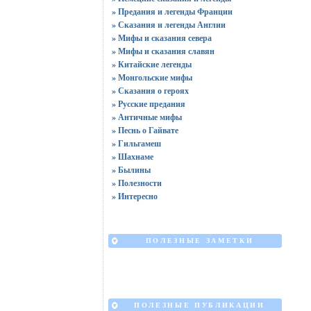
» Предания и легенды Франции
» Сказания и легенды Англии
» Мифы и сказания севера
» Мифы и сказания славян
» Китайские легенды
» Монгольские мифы
» Сказания о героях
» Русские предания
» Античные мифы
» Песнь о Гайвате
» Гильгамеш
» Шахнаме
» Былины
» Полезности
» Интересно
ПОЛЕЗНЫЕ ЗАМЕТКИ
ПОЛЕЗНЫЕ ПУБЛИКАЦИИ