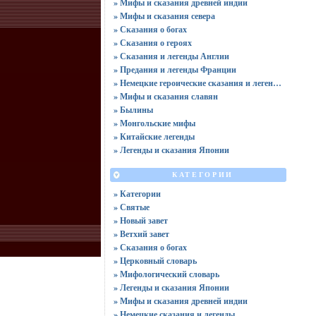
» Мифы и сказания древней индии
» Мифы и сказания севера
» Сказания о богах
» Сказания о героях
» Сказания и легенды Англии
» Предания и легенды Франции
» Немецкие героические сказания и легенды
» Мифы и сказания славян
» Былины
» Монгольские мифы
» Китайские легенды
» Легенды и сказания Японии
КАТЕГОРИИ
» Категории
» Святые
» Новый завет
» Ветхий завет
» Сказания о богах
» Церковный словарь
» Мифологический словарь
» Легенды и сказания Японии
» Мифы и сказания древней индии
» Немецкие сказания и легенды