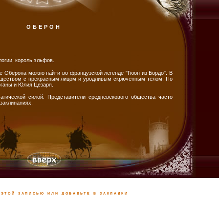
ОБЕРОН
огии, король эльфов.
 Оберона можно найти во французской легенде "Гюон из Бордо". В
уществом с прекрасным лицом и уродливым скрюченным телом. По
рганы и Юлия Цезаря.
агической силой. Представители средневекового общества часто
заклинаниях.
этой записью или добавьте в закладки