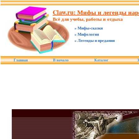
Claw.ru: Мифы и легенды нар
Всё для учебы, работы и отдыха
» Мифы-сказки
» Мифология
» Легенды и предания
Главная
В начало
Каталог
З