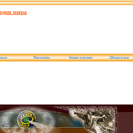
одов мира
аказ
Магазины
Энциклопедии
Шпаргалки