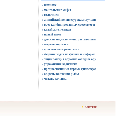
» шахнаме
» монгольские мифы
» гильгамеш
» английский по видеоурокам: лучшие
» вред комбинированных средств от п
» китайские легенды
» новый завет
» детская энциклопедия: растительны
» секреты парилки
» аристотелизм ренессанса
» сборник задач по физике и информа
» энциклопедия оружия: холодное ору
» упражнения бодифлекс
» предшественники первых философов
» секреты копчения рыбы
»
читать дальше...
Контакты