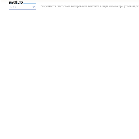
Разрешается частичное копирование контента в виде анонса при условии р