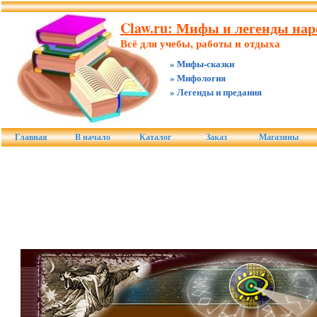
Claw.ru: Мифы и легенды нар
Всё для учебы, работы и отдыха
» Мифы-сказки
» Мифология
» Легенды и предания
Главная
В начало
Каталог
Заказ
Магазины