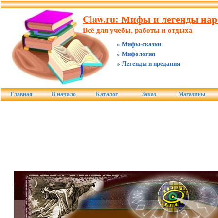
Claw.ru: Мифы и легенды нар
Всё для учебы, работы и отдыха
» Мифы-сказки
» Мифология
» Легенды и предания
Главная
В начало
Каталог
Заказ
Магазины