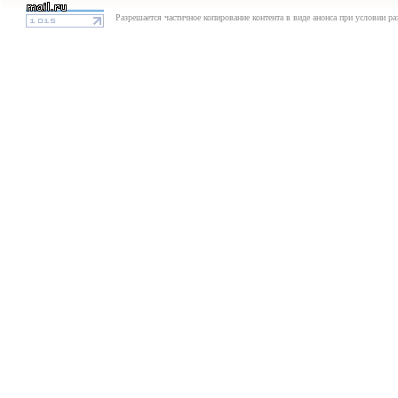
Разрешается частичное копирование контента в виде анонса при условии р