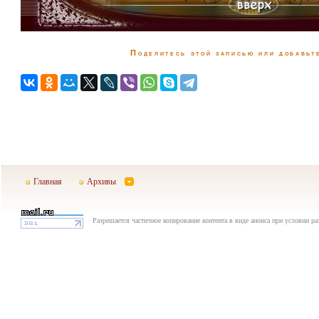
Поделитесь этой записью или добавьте
Главная
Архивы
Разрешается частичное копирование контента в виде анонса при условии р