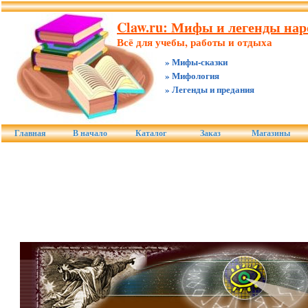
Claw.ru: Мифы и легенды нар
Всё для учебы, работы и отдыха
» Мифы-сказки
» Мифология
» Легенды и предания
Главная
В начало
Каталог
Заказ
Магазины