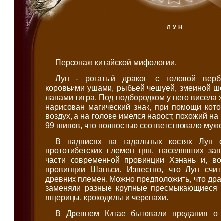
ЛУН
Персонаж китайской мифологии.
Лун - рогатый дракон с головой верб
коровьими ушами, рыбьей чешуей, змеиной ше
лапами тигра. Под подбородком у него висела
нарисован магический знак, при помощи кот
воздух, а на голове имелся нарост, похожий на
99 шипов, что полностью соответствовало мужс
В надписях на гадальных костях Лун 
прототибетских племен цян, населявших за
части современной провинции Хэнань и, в
провинции Шаньси. Известно, что Лун счи
древних племен. Можно предположить, что дра
заменяли разные крупные пресмыкающиеся 
ящерицы, крокодилы и черепахи.
В Древнем Китае бытовали предания о 