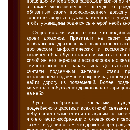
правящих императоров разводили драконов и у
а также многочисленные легенды о рожд
обязанных своим происхождением дракону. 
только взглянуть на дракона или просто увидет
чтобы у женщины родился сын-герой необыкно
Существовали мифы о том, что подобные
крови драконов. Правители на своих од
изображения драконов как знак покровительс
прогрессом мифологических и космогонич
китайцев образ Луна стали связывать со све
силой ян, его перестали ассоциировать с зем
темного женского начала инь. Доказатель
считали подземным жителем, стали пр
охраняющем подземные сокровища, колодцы
найти дорогу из подземелий. Более поз
моменты пробуждения драконов и возвращени
на небо.
Луна изображали крылатым сущест
поднебесного царства и всех стихий, связанн
небу среди пламени или плывущим по морск
что его часто изображали с головой коня и хв
также сведения о том, что драконы превращал
средневековых мифах герои часто летали по не