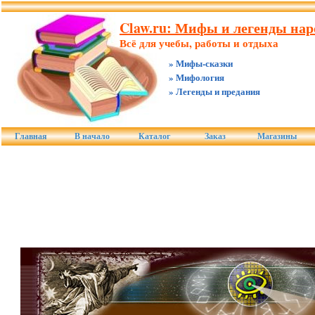
Claw.ru: Мифы и легенды нар
Всё для учебы, работы и отдыха
» Мифы-сказки
» Мифология
» Легенды и предания
Главная
В начало
Каталог
Заказ
Магазины