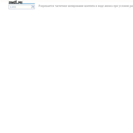
Разрешается частичное копирование контента в виде анонса при условии р