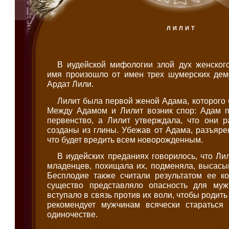
ЛИЛИТ
В иудейской мифологии злой дух женского
имя произошло от имен трех шумерских демо
Ардат Лили.
Лилит была первой женой Адама, которого б
Между Адамом и Лилит возник спор: Адам п
первенство, а Лилит утверждала, что они р
созданы из глины. Убежав от Адама, разъяре
что будет вредить всем новорожденным.
В иудейских преданиях говорилось, что Ли
младенцев, похищала их, подменяла, высасыв
Бесплодие также считали результатом ее ко
существо представляло опасность для муж
вступало в связь против их воли, чтобы родить
рекомендует мужчинам всячески стараться
одиночестве.