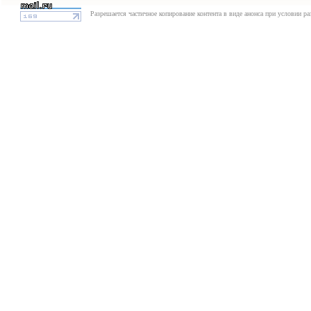
Разрешается частичное копирование контента в виде анонса при условии р