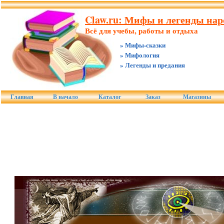
Claw.ru: Мифы и легенды нар
Всё для учебы, работы и отдыха
» Мифы-сказки
» Мифология
» Легенды и предания
Главная
В начало
Каталог
Заказ
Магазины