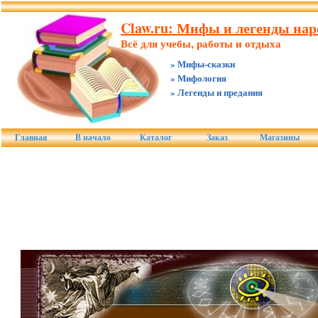
Claw.ru: Мифы и легенды нар
Всё для учебы, работы и отдыха
» Мифы-сказки
» Мифология
» Легенды и предания
Главная
В начало
Каталог
Заказ
Магазины