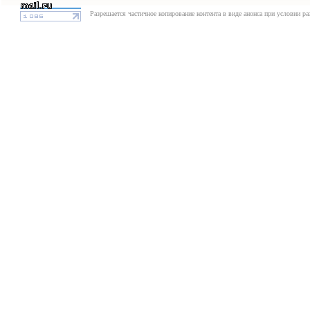
Разрешается частичное копирование контента в виде анонса при условии р