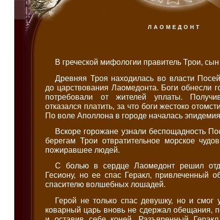
ЛАОМЕДОНТ
В греческой мифологии правитель Трои, сын
Древняя Троя находилась во власти Посе
до царствования Лаомедонта. Боги обнесли г
потребовали от жителей уплаты. Получи
отказался платить, за что боги жестоко отомс
По воле Аполлона в городе началась эпидемия
Вскоре горожане узнали беспощадность По
берегам Трои отвратительное морское чудо
пожиравшее людей.
С болью в сердце Лаомедонт решил отд
Гесиону, но ее спас Геракл, привлеченный 
спасителю волшебных лошадей.
Герой не только спас девушку, но и смог 
коварный царь вновь не сдержал обещания, 
и оставив себе коней. Разъяренный Геракл