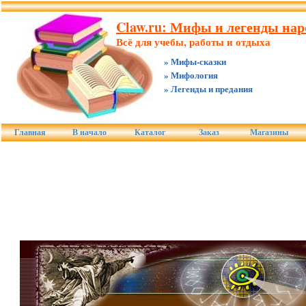
Claw.ru: Мифы и легенды нар
Всё для учебы, работы и отдыха
» Мифы-сказки
» Мифология
» Легенды и предания
Главная
В начало
Каталог
Заказ
Магазины