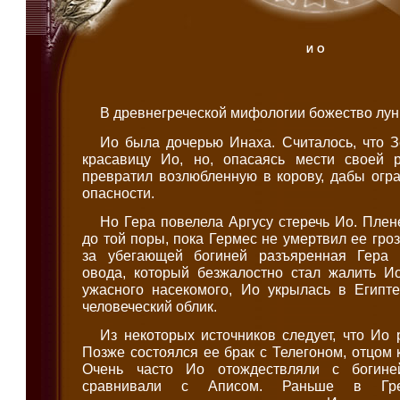
ИО
В древнегреческой мифологии божество лун
Ио была дочерью Инаха. Считалось, что З
красавицу Ио, но, опасаясь мести своей 
превратил возлюбленную в корову, дабы огр
опасности.
Но Гера повелела Аргусу стеречь Ио. Пле
до той поры, пока Гермес не умертвил ее гро
за убегающей богиней разъяренная Гера 
овода, который безжалостно стал жалить Ио
ужасного насекомого, Ио укрылась в Египте
человеческий облик.
Из некоторых источников следует, что Ио
Позже состоялся ее брак с Телегоном, отцом 
Очень часто Ио отождествляли с богин
сравнивали с Аписом. Раньше в Гр