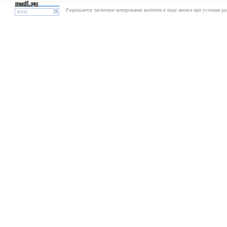
Разрешается частичное копирование контента в виде анонса при условии р