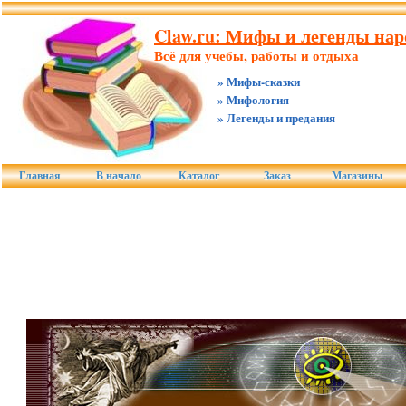
Claw.ru: Мифы и легенды нар
Всё для учебы, работы и отдыха
» Мифы-сказки
» Мифология
» Легенды и предания
Главная
В начало
Каталог
Заказ
Магазины