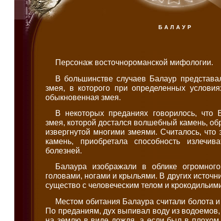
БАЛАУР
Персонаж восточнороманской мифологии.
В большинстве случаев Балаур представал
змея, в которого при определенных условия
обыкновенная змея.
В некоторых преданиях говорилось, что 
змея, которой достался волшебный камень, об
извергнутой многими змеями. Считалось, что 
камень, приобретала способность излечив
болезней.
Балаура изображали в облике огромного
головами, ногами и крыльями. В других источн
существо с человеческим телом и крокодильими
Местом обитания Балаура считали болота и 
По преданиям, дух выпивал воду из водоемов,
на землю в виде дождя, а если был в плохом 