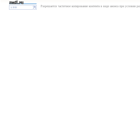
Разрешается частичное копирование контента в виде анонса при условии р