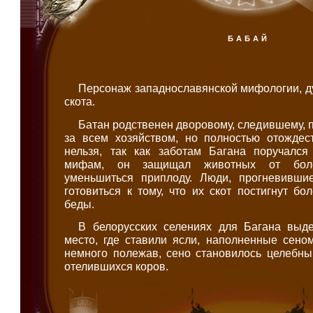
БАБАЙ
Персонаж западнославянской мифологии, д
скота.
Батан родственен дворовому, следившему, 
за всем хозяйством, но полностью отождес
нельзя, так как заботам Багана поручался
мифам, он защищал животных от боле
уменьшиться приплоду. Люди, прогневивши
готовиться к тому, что их скот постигнут б
беды.
В белорусских селениях для Багана выд
место, где ставили ясли, наполненные сено
немного полежав, сено становилось целебны
отелившихся коров.