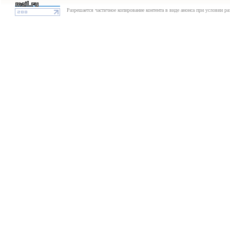
Разрешается частичное копирование контента в виде анонса при условии р