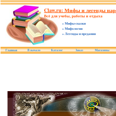
Claw.ru: Мифы и легенды нар
Всё для учебы, работы и отдыха
» Мифы-сказки
» Мифология
» Легенды и предания
Главная
В начало
Каталог
Заказ
Магазины