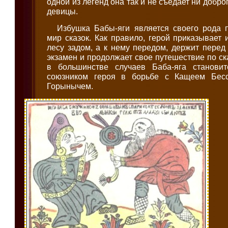
одной из легенд она так и не съедает ни добро
девицы.
Избушка Бабы-яги является своего рода 
мир сказок. Как правило, герой приказывает 
лесу задом, а к нему передом, держит перед
экзамен и продолжает свое путешествие по ск
в большинстве случаев Баба-яга станов
союзником героя в борьбе с Кащеем Бес
Горынычем.