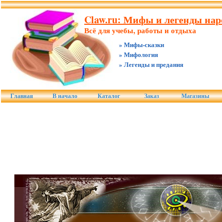
Claw.ru: Мифы и легенды нар
Всё для учебы, работы и отдыха
» Мифы-сказки
» Мифология
» Легенды и предания
Главная
В начало
Каталог
Заказ
Магазины