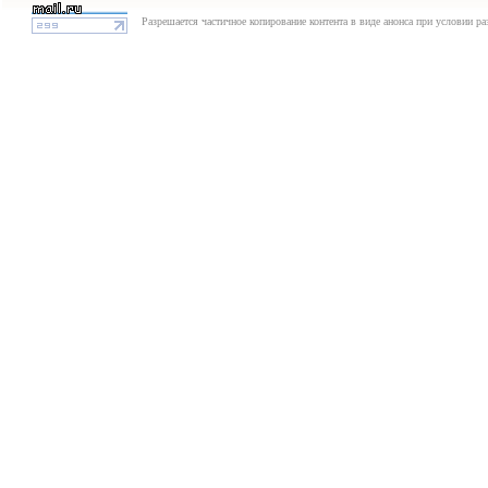
Разрешается частичное копирование контента в виде анонса при условии р