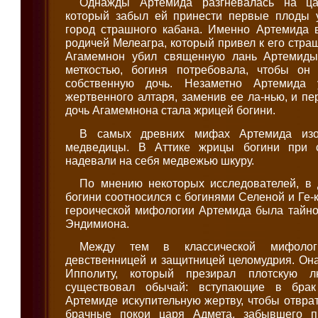
Однажды Артемида разгневалась на ца
который забыл ей принести первые плоды 
город страшного кабана. Именно Артемида 
родичей Мелеагра, который привел к его страш
Агамемнон убил священную лань Артемиды
меткостью, богиня потребовала, чтобы он
собственную дочь. Незаметно Артемида
жертвенного алтаря, заменив ее ла-нью, и пе
дочь Агамемнона стала жрицей богини.
В самых древних мифах Артемида изо
медведицы. В Аттике жрицы богини при 
надевали на себя медвежью шкуру.
По мнению некоторых исследователей, в
богини соотносился с богинями Селеной и Ге-
героической мифологии Артемида была тайно
Эндимиона.
Между тем в классической мифоло
девственницей и защитницей целомудрия. Он
Ипполиту, который презирал плотскую л
существовал обычай: вступающие в брак
Артемиде искупительную жертву, чтобы отврат
брачные покои царя Адмета, забывшего п