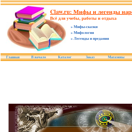
Claw.ru: Мифы и легенды нар
Всё для учебы, работы и отдыха
» Мифы-сказки
» Мифология
» Легенды и предания
Главная
В начало
Каталог
Заказ
Магазины