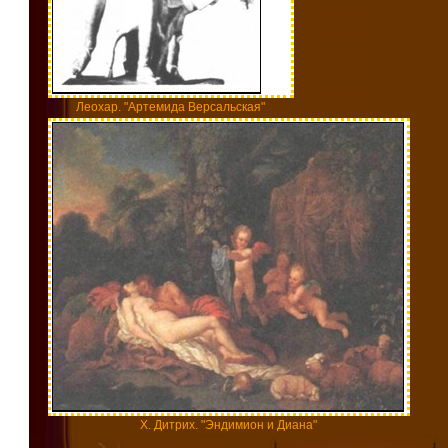
Леохар. "Артемида Версальская"
X. Дитрих. "Эндимион и Диана"