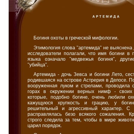
АРТЕМИДА
Богиня охоты в греческой мифологии.
Этимология слова "артемида" не выяснена 
исследователи полагали, что имя богини в 
языка означало "медвежья богиня", други
"убийца".
Артемида - дочь Зевса и богини Лето, сес
родившаяся на острове Астрерия в Делосе. П
вооруженная луком и стрелами, проводила 
горах в окружении верных нимф - своих 
которые, подобно богине, очень любили ох
кажущуюся хрупкость и грацию, у боги
решительный и агрессивный характер. С
расправлялась безо всякого сожаления. К
строго следила за тем, чтобы в мире живот
царил порядок.