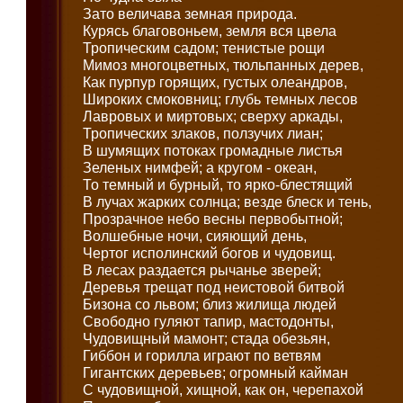
Зато величава земная природа.
Курясь благовоньем, земля вся цвела
Тропическим садом; тенистые рощи
Мимоз многоцветных, тюльпанных дерев,
Как пурпур горящих, густых олеандров,
Широких смоковниц; глубь темных лесов
Лавровых и миртовых; сверху аркады,
Тропических злаков, ползучих лиан;
В шумящих потоках громадные листья
Зеленых нимфей; а кругом - океан,
То темный и бурный, то ярко-блестящий
В лучах жарких солнца; везде блеск и тень,
Прозрачное небо весны первобытной;
Волшебные ночи, сияющий день,
Чертог исполинский богов и чудовищ.
В лесах раздается рычанье зверей;
Деревья трещат под неистовой битвой
Бизона со львом; близ жилища людей
Свободно гуляют тапир, мастодонты,
Чудовищный мамонт; стада обезьян,
Гиббон и горилла играют по ветвям
Гигантских деревьев; огромный кайман
С чудовищной, хищной, как он, черепахой