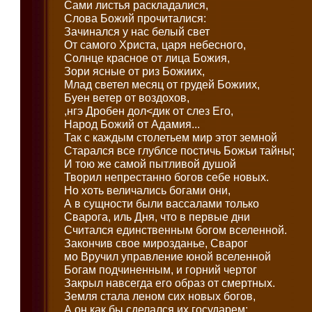
Сами листья раскладалися,
Слова Божий прочиталися:
Зачинался у нас белый свет
От самого Христа, царя небесного,
Солнце красное от лица Божия,
Зори ясные от риз Божиих,
Млад светел месяц от грудей Божиих,
Буен ветер от воздохов,
,нгэ Дробен дол<дик от слез Его,
Народ Божий от Адамия...
Так с каждым столетьем мир этот земной
Старался все глублсе постичь Божьи тайны;
И тою же самой пытливой душой
Творил непрестанно богов себе новых.
Но хоть величались богами они,
А в сущности были вассалами только
Сварога, иль Дня, что в первые дни
Считался единственным богом вселенной.
Закончив свое мирозданье, Сварог
мо Вручил управление юной вселенной
Богам подчиненным, и горний чертог
Закрыл навсегда его образ от смертных.
Земля стала леном сих новых богов,
А он как бы сделался их государем;