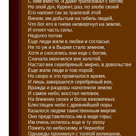
С ним вместе, и даже трапезовал с богом;
Но злой дух, Курент, раз, по злобе своей
Его напоил так за трапезой этой
Вином, им добытым на гибель людей,
Что бог его в гневе низвергнул на землю,
И отнял часть силы.
Недолго потом
Еще люди жили в любви и согласьи;
Не то уж и в Вырии стало земном,
Хотя и сносились они еще с богом,
Сначала окончился век золотой,
Настал век серебряный; мирно, в довольстве
Еще жили люди и тою порой;
Но скоро и это промчалося время,
И лишь завершился серебряный век,
Вражда и раздоры наполнили землю
И самое небо; восстал человек.
На ближних своих и богов вековечных
Блестящее небо с древнейшей поры
Казалося людям таинственным миром:
Оно представлялось им в виде горы;
Им очень хотелось еще в ту эпоху
Пожить по небесному, и Чернобог
Однажды проникнул с толпой великанов,