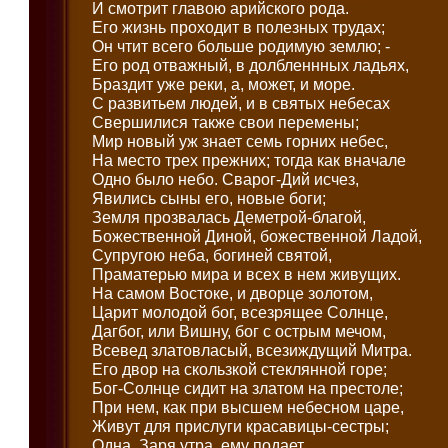
И смотрит главою арийского рода.
Его жизнь проходит в полезных трудах;
Он чтит всего больше родимую землю; -
Его род отважный, в долбленнных ладьях,
Браздит уже реки, а, может, и море.
С развитьем людей, и в святых небесах
Свершилися также свои перемены;
Мир новый уж знает семь горних небес,
На место трех прежних; тогда как вначале
Одно было небо. Сварог-Дий исчез,
Явились сыны его, новые боги;
Земля прозвалась Деметрой-благой,
Божественной Диной, божественной Ладой,
Супругою неба, богиней святой,
Праматерью мира и всех в нем живущих.
На самом Востоке, и дворце золотом,
Царит молодой бог, всезрящее Солнце,
Дагбог, или Вишну, бог с острым мечом,
Всевед златовласый, всезиждущий Митра.
Его двор на скользкой стеклянной горе;
Бог-Солнце сидит на златом на престоле;
При нем, как при высшем небесном царе,
Живут для прислуги красавицы-сестры;
Одна, Заря утра, ему подает