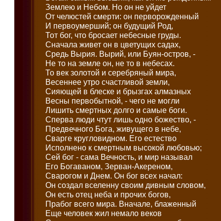
Землею и Небом. Но он не уйдет
От челюстей смерти: он перворожденный
И первоумерший; он будущий Род,
Тот бог, что бросает небесные груды.
Сначала живет он в цветущих садах,
Средь Вырия. Вырий, или Буян-остров, -
Не то на земле он, не то в небесах.
То век золотой и серебряный мира,
Весеннее утро счастливой земли,
Сияющей в блеске и брызгах алмазных
Весны первобытной, - чего не могли
Лишить смертных долго и самые боги.
Сперва люди чтут лишь одно божество, -
Предвечного Бога, живущего в небе,
Сварге кругловидном. Его естество
Исполнено к смертным высокой любовью;
Сей бог - сама Вечность, и мир называл
Его Богаваном, Зерван-Акереном,
Сварогом и Днем. Он бог всех начал:
Он создал вселенну своим дивным словом,
Он есть отец неба и прочих богов,
Прабог всего мира. Вначале, блаженный
Еще человек жил немало веков