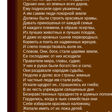
Однако они, из земных всех даров,
Ему подносили одно уваженье;
А им самим люди покорной земли
Должны были строить красивые храмы,
Давать приношенья от каждой семьи
И каждого племени, в образе лсертвы,
Из лучших животных и лучших плодов,
И даже из кровных сынов первородных;
Кормить и поить их надменных жрецов.
И слепо покорствовать воле их.
Словом, Они, боги, стали царями земли,
Ее господами; от них исходили
Правители мира, главы, судии;
У них в руках были богатство и сила;
Они раздавали народам судьбы,
Недолю и долю; все страны земные
И частные люди им стали рабы,
Искали щедрот их, страшились их гнейа;
В их честь учреждали священные дни
Безнравственных празднеств и шумных попоек
Гордились, когда в чьих семействах они
Себе избирали красивых наложниц:
Желали иметь от их ложа детей.