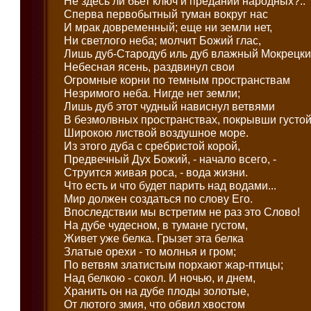
Не здесь ли бьет ключ и преданий народных?..
Сперва первобытный туман вокруг нас
И мрак довременный; еще ни земли нет,
Ни светлого неба; молчит Божий глас,
Лишь дуб-Стародуб иль дуб влажный Мокрецки
Небесная ясень, раздвинул свои
Огромные корни по темным пространствам
Незримого неба. Нигде нет земли;
Лишь дуб этот чудный нависнул ветвями
В безмолвных пространствах, покрывши густой
Широкою листвой воздушное море.
Из этого дуба с сребристой корой,
Предвечный Дух Божий, - начало всего, -
Струится живая роса, - вода жизни.
Что есть и что будет парить над водами...
Мир должен создаться по слову Его.
Впоследствии мы встретим не раз это Слово!
На дубе чудесном, в тумане густом,
Живет уже белка. Грызет эта белка
Златые орехи - то молнья и гром;
По ветвям златистым порхают жар-птицы;
Над белкою - сокол. И ночью, и днем,
Хранить он на дубе плоды золотые,
От лютого змия, что обвил хвостом