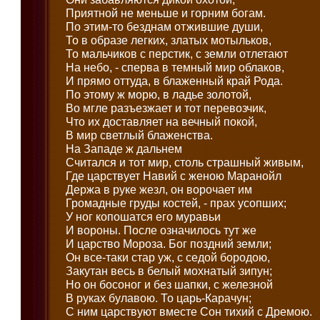
Приятной не меньше и горним богам.
По этим-то безднам отжившие души,
То в образе легких, златых мотыльков,
То мальчиков с перстик, с земли отлетают
На небо, - сперва в темный мир облаков,
И прямо оттуда, в блаженный край Рода.
По этому ж морю, в ладье золотой,
Во мгле разъезжает и тот перевозчик,
Что их доставляет на вечный покой,
В мир светлый блаженства.
На Западе ж дальнем
Считался и тот мир, столь страшный живым,
Где царствует Навий с женою Маранойл
Держа в руке жезл, он ворочает им
Громадные груды костей, - прах усопших;
У ног копошатся его муравьи
И вороны. После означилось тут же
И царство Мороза. Бог поздний земли;
Он все-таки стар уж, с седой бородою,
Закутан весь в белый мохнатый зипун;
Но он босоног и без шапки, с железной
В руках булавою. То царь-Карачун;
С ним царствуют вместе Сон тихий с Дремою.