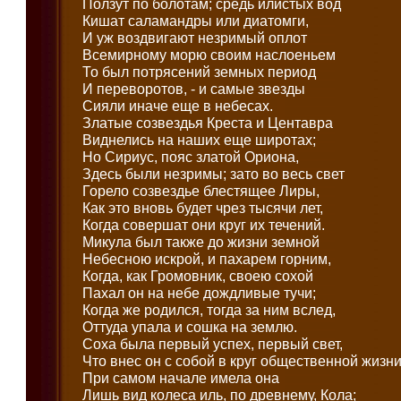
Ползут по болотам; средь илистых вод
Кишат саламандры или диатомги,
И уж воздвигают незримый оплот
Всемирному морю своим наслоеньем
То был потрясений земных период
И переворотов, - и самые звезды
Сияли иначе еще в небесах.
Златые созвездья Креста и Центавра
Виднелись на наших еще широтах;
Но Сириус, пояс златой Ориона,
Здесь были незримы; зато во весь свет
Горело созвездье блестящее Лиры,
Как это вновь будет чрез тысячи лет,
Когда совершат они круг их течений.
Микула был также до жизни земной
Небесною искрой, и пахарем горним,
Когда, как Громовник, своею сохой
Пахал он на небе дождливые тучи;
Когда же родился, тогда за ним вслед,
Оттуда упала и сошка на землю.
Соха была первый успех, первый свет,
Что внес он с собой в круг общественной жизни
При самом начале имела она
Лишь вид колеса иль, по древнему, Кола;