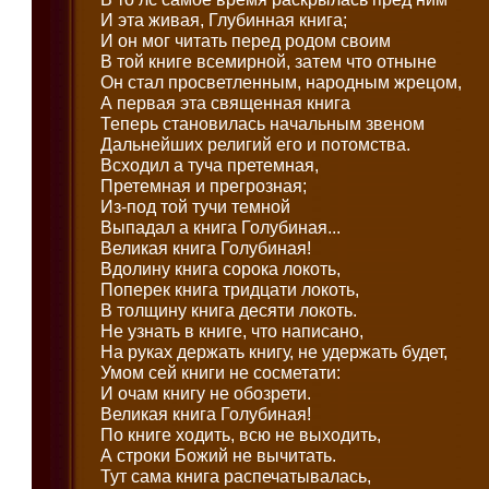
И эта живая, Глубинная книга;
И он мог читать перед родом своим
В той книге всемирной, затем что отныне
Он стал просветленным, народным жрецом,
А первая эта священная книга
Теперь становилась начальным звеном
Дальнейших религий его и потомства.
Всходил а туча претемная,
Претемная и прегрозная;
Из-под той тучи темной
Выпадал а книга Голубиная...
Великая книга Голубиная!
Вдолину книга сорока локоть,
Поперек книга тридцати локоть,
В толщину книга десяти локоть.
Не узнать в книге, что написано,
На руках держать книгу, не удержать будет,
Умом сей книги не сосметати:
И очам книгу не обозрети.
Великая книга Голубиная!
По книге ходить, всю не выходить,
А строки Божий не вычитать.
Тут сама книга распечатывалась,