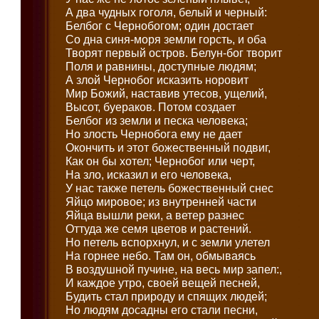
А два чудных гоголя, белый и черный:
Белбог с Чернобогом; один достает
Со дна синя-моря земли горсть, и оба
Творят первый остров. Белун-бог творит
Поля и равнины, доступные людям;
А злой Чернобог исказить норовит
Мир Божий, наставив утесов, ущелий,
Высот, буераков. Потом создает
Белбог из земли и песка человека;
Но злость Чернобога ему не дает
Окончить и этот божественный подвиг,
Как он бы хотел; Чернобог или черт,
На зло, исказил и его человека,
У нас также петель божественный снес
Яйцо мировое; из внутренней части
Яйца вышли реки, а ветер разнес
Оттуда же семя цветов и растений.
Но петель вспорхнул, и с земли улетел
На горнее небо. Там он, обмываясь
В воздушной пучине, на весь мир запел:,
И каждое утро, своей вещей песней,
Будить стал природу и спящих людей;
Но людям досадны его стали песни,