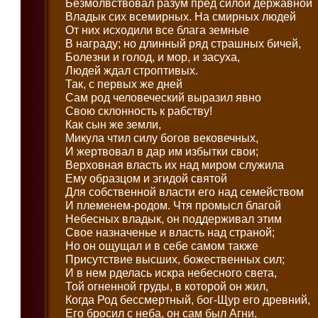
Безмолвствовал разум пред силой державной
Владык сих всемирных. На смирных людей
От них исходили все блага земные
В награду; но длинный ряд страшных бичей,
Болезни и голод, и мор, и засуха,
Людей ждал строптивых.
Так, с первых же дней
Сам род человеческий выразил явно
Свою склонность к рабству!
Как сын же земли,
Микула чтил силу богов вековечных,
И жертвовал в дар им избытки свои;
Верховная власть их над миром служила
Ему образцом и эгидой святой
Для собственной власти его над семейством
И племенем-родом. Чтя промысл благой
Небесных владык, он поддерживал этим
Свое назначенье и власть над страной;
Но он ощущал и в себе самом также
Присутствие высших, божественных сил;
И в нем рделась искра небесного света,
Той огненной груды, в которой он жил,
Когда Род бессмертный, бог-Щур его древний,
Его бросил с неба, он сам был Агни,