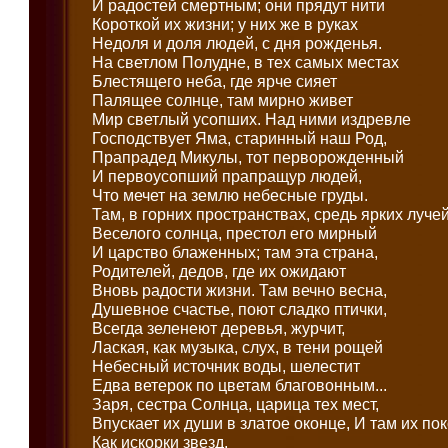
И радостей смертным; они прядут нити
Короткой их жизни; у них же в руках
Недоля и доля людей, с дня рожденья.
На светлом Полудне, в тех самых местах
Блестящего неба, где ярче сияет
Палящее солнце, там мирно живет
Мир светлый усопших. Над ними издревле
Господствует Яма, старинный наш Род,
Прапрадед Микулы, тот перворожденный
И первоусопший прапращур людей,
Что мечет на землю небесные груды.
Там, в горних пространствах, средь ярких луче
Веселого солнца, престол его мирный
И царство блаженных; там эта страна,
Родителей, дедов, где их ожидают
Вновь радости жизни. Там вечно весна,
Душевное счастье, поют сладко птички,
Всегда зеленеют деревья, журчит,
Лаская, как музыка, слух, в тени рощей
Небесный источник воды, шелестит
Едва ветерок по цветам благовонным...
Заря, сестра Солнца, царица тех мест,
Впускает их души в златое оконце, И там их пок
Как искорки звезд,