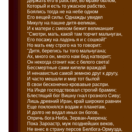
Держать его в рабстве, во мраке былом,
Который и есть то ужасное рабство.
Боялись тогда не на небе одном
Его вещей силы. Однажды увидел
Микулу на пашне дитя-великан,
И к матери с смехом бежит великаншег
"Смотри, мать, какой там торчит мальчуган,
Его посажу на ладонь я и с сошкой!"
Но мать ему строго на то говорит:
"Дитя, берегись ты того мальчугана;
Ах, много он, много нам бед натворит;
Он некогда сгонит нас с белого света!
Бессмертные сами кипели враждой
И ненавистью самой земною друг к другу,
И часто мешали и мир тот былой
В свои бесконечно-кровавые распри.
На Инде господствовал строгий брамин;
Блестящий бог Вишну гнал грозного Сиву;
Лишь древний Иран, край широких равнин
Еще поклонялся водам и планетам,
И долго не ведал иных он богов,
Опричь бога-Неба, Зерван-Акерена;
Пока Зароастр, муж позднейших веков,
Не внес в страну персов Белбога-Ормузда,