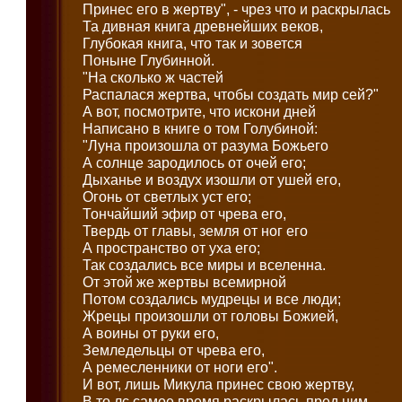
Принес его в жертву", - чрез что и раскрылась
Та дивная книга древнейших веков,
Глубокая книга, что так и зовется
Поныне Глубинной.
"На сколько ж частей
Распалася жертва, чтобы создать мир сей?"
А вот, посмотрите, что искони дней
Написано в книге о том Голубиной:
"Луна произошла от разума Божьего
А солнце зародилось от очей его;
Дыханье и воздух изошли от ушей его,
Огонь от светлых уст его;
Тончайший эфир от чрева его,
Твердь от главы, земля от ног его
А пространство от уха его;
Так создались все миры и вселенна.
От этой же жертвы всемирной
Потом создались мудрецы и все люди;
Жрецы произошли от головы Божией,
А воины от руки его,
Земледельцы от чрева его,
А ремесленники от ноги его".
И вот, лишь Микула принес свою жертву,
В то лс самое время раскрылась пред ним