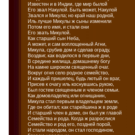
Известен и в Индии, где мир былой
Его звал Накулой. Быть может, Накулой
Звался и Микула; но край наш родной,
Иль лучше Микулы ж сыны изменили
Потом его имя, и стали они
Его звать Микулой.
Как старший сын Неба,
А может, и сам воплощенный Агни,
Микула, срубив дом и сделав ограду,
Воздвиг, как водилося в первые дни,
В средине жилища, домашнему богу
На камне широком священный очаг.
Вокруг огня село родное семейство,
И каждый пришелец, будь лютый он враг,
Присев к очагу иль коснувшись рукою,
Был гостем священным и членом семьи.
Как домовладелец или огнищанин,
Микула стал первым владельцем земли,
Где он обитал; как старейшина ж в роде
И старший член в доме, он был уж главой
Семейства и рода. Когда ж разрослися
Семейство и род его, поздней порой,
И стали народом, он стал господином,