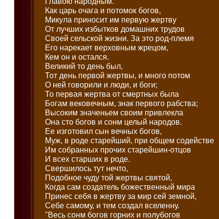
Главою народным.
Как царь очага и потомок богов,
Микула приносит им первую жертву
От лучших избытков домашних трудов
Своей сельской жизни. За это род-племя
Его нарекает верховным жрецом,
Кем он и остался.
Великий то день был,
Тот день первой жертвы, и много потом
О ней говорили и люди, и боги;
То первая жертва от смертных была
Богам вековечным, знак первого рабства;
Высоким значеньем своим привлекла
Она сто богов и сонм целый народов.
Ее изготовил сын вечных богов,
Муж, в роде старейший, при общем содействе
Им собранных прочих старейшин-отцов
И всех старших в роде.
Свершилось тут нечто,
Подобное чуду той жертвы святой,
Когда сам создатель божественный мира
Принес себя в жертву за мир сей земной,
Себе самому, и тем создал вселенну.
"Весь сонм богов горних и полубогов