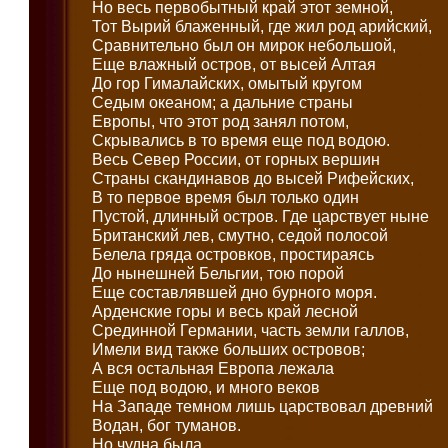
Но весь первобытный край этот земной,
Тот Вырий блаженный, где жил род арийский,
Сравнительно был он мирок небольшой,
Еще влажный остров, от высей Алтая
До гор Гималайских, омытый кругом
Седым океаном; а дальние страны
Европы, что этот род занял потом,
Скрывались в то время еще под водою.
Весь Север России, от горных вершин
Страны скандинавов до высей Рифейских,
В то первое время был только один
Пустой, длинный остров. Где царствует ныне
Британский лев, смутно, седой полосой
Белела гряда островков, простираясь
До нынешней Бельгии, тою порой
Еще составлявшей дно бурного моря.
Арденские горы и весь край лесной
Срединной Германии, часть земли галлов,
Имели вид также больших островов;
А вся остальная Европа лежала
Еще под водою, и много веков
На Западе темном лишь царствовал древний
Водан, бог туманов.
Но чудна была