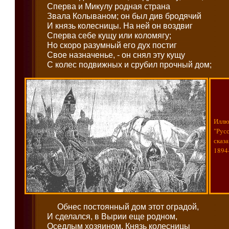
Сперва и Микулу родная страна
Звала Колываном; он был див бродячий
И князь колесницы. На ней он воздвиг
Сперва себе кущу или коломягу;
Но скоро разумный его дух постиг
Свое назначенье, - он снял эту кущу
С колес подвижных и срубил прочный дом;
Иллю
"Рус
сказа
1894-
Обнес постоянный дом этот оградой,
И сделался, в Вырии еще родном,
Оседлым хозяином. Князь колесницы