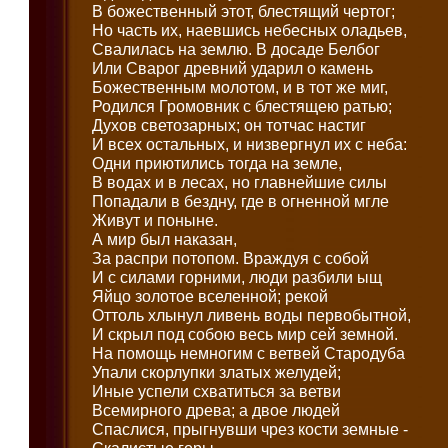
В божественный этот, блестящий чертог;
Но часть их, наевшись небесных оладьев,
Свалилась на землю. В досаде Белбог
Или Сварог древний ударил о камень
Божественным молотом, и в тот же миг,
Родился Громовник с блестящею ратью;
Духов светозарных; он тотчас настиг
И всех остальных, и низвергнул их с неба:
Одни приютились тогда на земле,
В водах и в лесах, но главнейшие силы
Попадали в бездну, где в огненной мгле
Живут и поныне.
А мир был наказан,
За распри потопом. Враждуя с собой
И с силами горними, люди разбили ыщ
Яйцо золотое вселенной; рекой
Оттоль хлынул ливень воды первобытной,
И скрыл под собою весь мир сей земной.
На помощь немногим с ветвей Стародуба
Упали скорлупки златых желудей;
Иные успели схватиться за ветви
Всемирного древа; а двое людей
Спаслися, прыгнувши чрез кости земные -