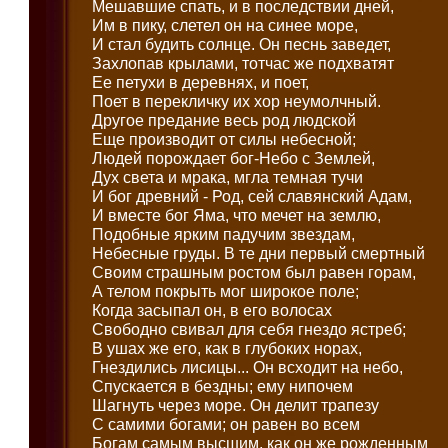
Мешавшие спать, и в последствии дней,
Им в пику, слетел он на синее море,
И стал будить солнце. Он песнь заведет,
Захлопав крылами, тотчас же подхватят
Ее петухи в деревнях, и поет,
Поет в перекличку их хор неумолчный.
Другое предание весь род людской
Еще производит от силы небесной;
Людей порождает бог-Небо с Землей,
Дух света и мрака, мгла темная тучи
И бог древний - Род, сей славянский Адам,
И вместе бог Яма, что мечет на землю,
Подобные ярким падучим звездам,
Небесные груды. В те дни первый смертный
Своим страшным ростом был равен горам,
А телом покрыть мог широкое поле;
Когда засыпал он, в его волосах
Свободно свивал для себя гнездо ястреб;
В ушах же его, как в глубоких норах,
Гнездились лисицы... Он всходит на небо,
Спускается в бездны; ему нипочем
Шагнуть через море. Он делит трапезу
С самими богами; он равен во всем
Богам самым высшим, как он же рожденным