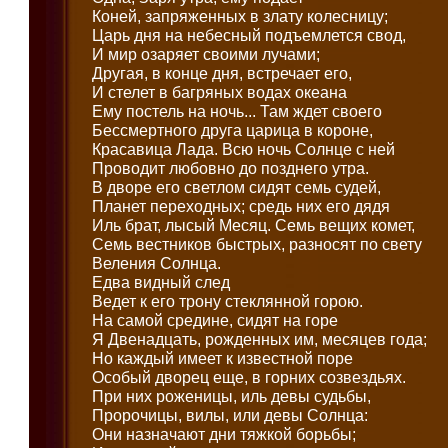
Коней, запряженных в злату колесницу;
Царь дня на небесный подъемлется свод,
И мир озаряет своими лучами;
Другая, в конце дня, встречает его,
И стелет в багряных водах океана
Ему постель на ночь... Там ждет своего
Бессмертного друга царица в короне,
Красавица Лада. Всю ночь Солнце с ней
Проводит любовно до позднего утра.
В дворе его светлом сидят семь судей,
Планет переходных; средь них его дядя
Иль брат, лысый Месяц. Семь вещих комет,
Семь вестников быстрых, разносят по свету
Веления Солнца.
Едва видный след
Ведет к его трону стеклянной горою.
На самой средине, сидят на горе
Я Двенадцать, рожденных им, месяцев года;
Но каждый имеет к известной поре
Особый дворец еще, в горних созвездьях.
При них роженицы, иль девы судьбы,
Пророчицы, вилы, или девы Солнца:
Они назначают дни тяжкой борьбы;