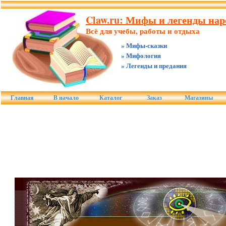
Claw.ru: Мифы и легенды нар
Всё для учебы, работы и отдыха
» Мифы-сказки
» Мифология
» Легенды и предания
Главная
В начало
Каталог
Заказ
Магазины