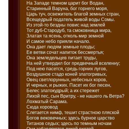
На Западе темном царит бог Водан,
Старинный Варуна, бог горнего моря,
Царь туч, освежитель благой земных стран,
Всещедрый податель живой воды Сомы.
Из этой-то бездны повис над землей
Тот дуб-Стародуб, та смоковница мира,
Златая та ясень, отколь мир земной
И самое небо прияли начало.
Она дает людям земные плоды;
Ее ветви сочат напиток бессмертья;
Она земледельцев питает труды,
На ней утвердил бог предвечный вселенну;
Под нею пасется, средь горних лугов,
Воздушное стадо коней златогривых,
Овец светлорунных, небесных коров,
И черных, и рыжих. Пасет их бог песен,
Белес златокудрый; а их стережет
Лихой пес, сын Вритру, - не нашего ль Ветра?
Лохматый Сарама.
Сюда хоровод
Слетается нимф, тешит страстною пляской
Богов вековечных; здесь бурное царство
Титанов седых; здесь по темным ночам
Они забавляются дикой охотой,