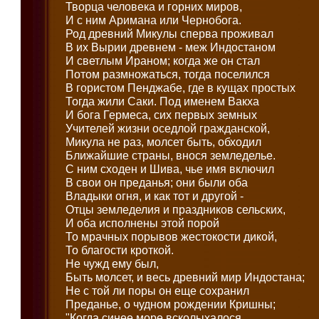
Творца человека и горних миров,
И с ним Аримана или Чернобога.
Род древний Микулы сперва проживал
В их Вырии древнем - меж Индостаном
И светлым Ираном; когда же он стал
Потом размножаться, тогда поселился
В гористом Пенджабе, где в кущах простых
Тогда жили Саки. Под именем Вакха
И бога Гермеса, сих первых земных
Учителей жизни оседлой гражданской,
Микула не раз, молсет быть, обходил
Ближайшие страны, внося земледелье.
С ним сходен и Шива, чье имя включил
В свои он преданья; они были оба
Владыки огня, и как тот и другой -
Отцы земледелия и праздников сельских,
И оба исполнены этой порой
То мрачных порывов жестокости дикой,
То благости кроткой.
Не чужд ему был,
Быть молсет, и весь древний мир Индостана;
Не с той ли поры он еще сохранил
Преданье, о чудном рождении Кришны;
"Когда синее море всколыхалося,