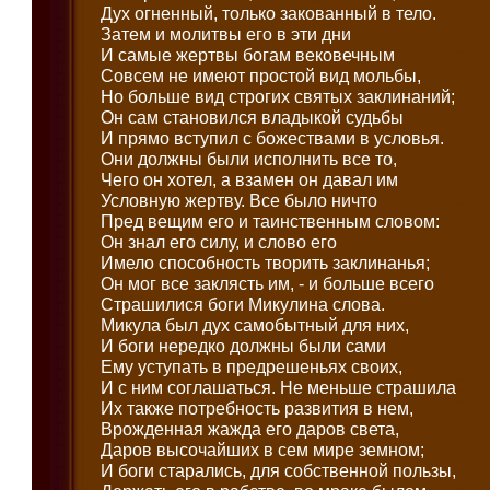
Дух огненный, только закованный в тело.
Затем и молитвы его в эти дни
И самые жертвы богам вековечным
Совсем не имеют простой вид мольбы,
Но больше вид строгих святых заклинаний;
Он сам становился владыкой судьбы
И прямо вступил с божествами в условья.
Они должны были исполнить все то,
Чего он хотел, а взамен он давал им
Условную жертву. Все было ничто
Пред вещим его и таинственным словом:
Он знал его силу, и слово его
Имело способность творить заклинанья;
Он мог все заклясть им, - и больше всего
Страшилися боги Микулина слова.
Микула был дух самобытный для них,
И боги нередко должны были сами
Ему уступать в предрешеньях своих,
И с ним соглашаться. Не меньше страшила
Их также потребность развития в нем,
Врожденная жажда его даров света,
Даров высочайших в сем мире земном;
И боги старались, для собственной пользы,