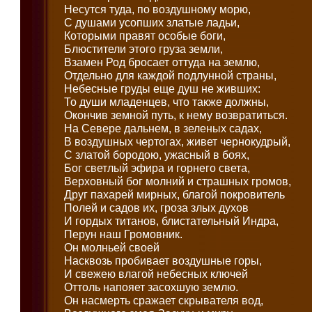
Несутся туда, по воздушному морю,
С душами усопших златые ладьи,
Которыми правят особые боги,
Блюстители этого груза земли,
Взамен Род бросает оттуда на землю,
Отдельно для каждой подлунной страны,
Небесные груды еще душ не живших:
То души младенцев, что также должны,
Окончив земной путь, к нему возвратиться.
На Севере дальнем, в зеленых садах,
В воздушных чертогах, живет чернокудрый,
С златой бородою, ужасный в боях,
Бог светлый эфира и горнего света,
Верховный бог молний и страшных громов,
Друг пахарей мирных, благой покровитель
Полей и садов их, гроза злых духов
И гордых титанов, блистательный Индра,
Перун наш Громовник.
Он молньей своей
Насквозь пробивает воздушные горы,
И свежею влагой небесных ключей
Оттоль напояет засохшую землю.
Он насмерть сражает скрывателя вод,