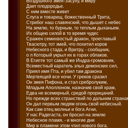
Воздушного змея-Засуху, и миру
Дает плодородье.
С ним вместе живет
Слуга и товарищ, божественный Трита,
Стрибог наш славянский, что дышет с небес
На землю, то бурным, то теплым дыханьем.
Их общею силой в то время чудес
Сражен семихвостый дракон, троеглавый
Твасютру, тот змей, что похитил коров
Небесного стада, и Вритру, - сообщник,
o л Который укрыл их в горах облаков.
В Египте тот самый же Индра-громовник,
Всеместный каратель злых демонских сил,
Приял имя Пта, и убил там дракона
Мертвящей все ночи. У греков сразил
Он змея Пифона, и стал сребролуким,
Младым Аполлоном, назначив свой храм,
Едва не всемирный, средой прорицаний.
Но прежде всех странствий по дальним страна
Он дал первым людям огонь свой небесный.
Как сам отец молньи и бога Агни,
У нас Радегаста, он бросил на землю
Небесное пламя, - и многие дни
Мир в пламени этом чтил нового бога.