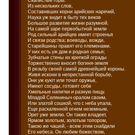
Скалистые горы.
Из нескольких слов,
Составивших корни арийских наречий,
Наука уж видит в быту тех веков
Большое развитие жизни разумной.
На самой заре первобытной земли
Род сильный арийцев имеет строенья
И связи родства; воеводы, вожди,
Старейшины правят его племенами.
У них есть уж дом и родная семья;
Зубчатые стены их крепкой ограды
Торжественно вносит богиня-земля
В резьбу своей самой древнейшей короны.
Живя искони в непрестанной борьбе,
Они уж куют или точат оружье,
Имеют сосуды, готовят себе
Хмельные напитки и разную пищу.
Младой Селяниныч оралом своим,
Или златой сошкой, что с неба упала,
Еще раскаленной огнем неземным,
Орет уже землю. Он также владеет,
Ярмом золотым, золотым топором,
Такою же чашей, - всем этим снабдили
Его небеса. Он любим божеством,