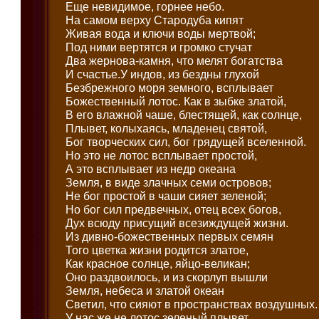
Еще невидимое, горнее небо.
На самом верху Стародуба кипят
Живая вода и ключи воды мертвой;
Под ними вертятся и громко стучат
Два жернова-камня, что мелят богатства
И счастье.У индов, из бездны глухой
Безбрежного моря земного, всплывает
Божественный лотос. Как в зыбке златой,
В его влажной чаше, блестящей, как солнце,
Плывет, колыхаясь, младенец святой,
Бог творческих сил, бог грядущей вселенной.
Но это не лотос всплывает простой,
А это всплывает из недр океана
Земля, в виде злачных семи островов;
Не бог простой в чаши сияет зеленой;
Но бог сил предвечных, отец всех богов,
Дух всюду присущий всезиждущей жизни.
Из дивно-божественных первых семян
Того цветка жизни родится златое,
Как красное солнце, яйцо-великан;
Оно раздвоилось, и из скорлуп вышли
Земля, небеса и златой океан
Светил, что сияют в пространствах воздушных.
У нас же не лотос зеленый плывет,