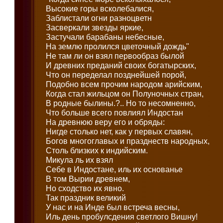
Высокие горы всколебалися,
Заблистали огни разноцветн
Засверкали звезды яркие,
Застучали барабаны небесные,
На землю пролился цветочный дождь"
Не там ли он взял первообраз былой
И древних преданий своих богатырских,
Что он переделал позднейшей порой,
Подобно всем прочим народом арийским,
Когда стал жильцом он Полуночных стран,
В родные былины.?.. Но то несомненно,
Что больше всего повлиял Индостан
На древнюю веру его и обряды:
Нигде столько нет, как у первых славян,
Богов многоглавых и празднеств народных,
Столь близких к индийским.
Микула ль их взял
Себе в Индостане, иль их основанье
В том Вырии древнем,
Но сходство их явно.
Так праздник великий
У нас и на Инде был встреча весны,
Иль день пробулсдения светлого Вишну!