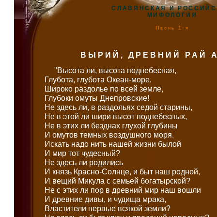
СЛАВЯНСКАЯ И РОССИЙ
МИФОЛОГИЯ
Песнь 1-я
ВЫРИЙ, ДРЕВНИЙ РАЙ 
"Высота ли, высота поднебесная,
Глубота, глубота Океан-море,
Широко раздолье по всей земле,
Глубоки омуты Днепровские!
Не здесь ли, в раздольях седой старины,
Не в этой ли шири высот поднебесных,
Не в этих ли безднах глухой глубины
И омутов темных воздушного моря.
Искать надо нить нашей жизни былой
И мир тот чудесный?
Не здесь ли родились
И князь Красно-Солнце, и быт наш родной,
И вещий Микула с семьей богатырской?
Не с этих ли пор в древний мир наш вошли
И древние дивы, и чудища мрака,
Властители первые всякой земли?