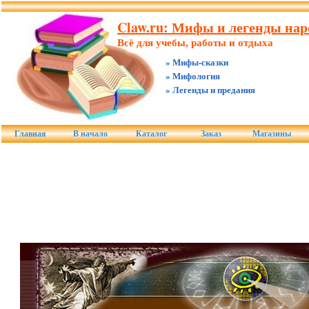
Claw.ru: Мифы и легенды нар
Всё для учебы, работы и отдыха
» Мифы-сказки
» Мифология
» Легенды и предания
Главная
В начало
Каталог
Заказ
Магазины