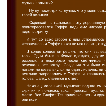
музыки волынки?
- Ну-ну, посмотри-ка лучше, что у меня ест
твоей волынки.
- Скрипкой ты называешь эту деревянную 
поинтересовался Тэффи, ведь ему никогда 
видеть скрипку.
И тут со всех сторон к ним устремилось
человечков - и Тэффи никак не мог понять, отку
В конце концов он решил, что они вылез
торы. Одни были в белых одеждах, другие -
розовых, и некоторые несли светлячков 
освещали все вокруг. Создания эти были ст
ногами не шевельнулся ни один листочек, ни 
вежливо здоровались с Тэффи и кланялись 
головы шапку, кланялся в ответ.
Наконец маленький музыкант поднял смычо
скрипки, и полилась такая чудесная музыка
месте. Все Тилфит Тег принялись петь и круж
они пели: