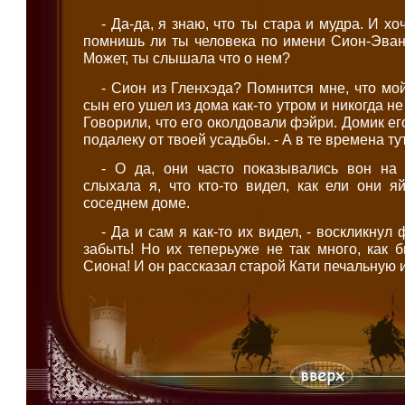
- Да-да, я знаю, что ты стара и мудра. И хо
помнишь ли ты человека по имени Сион-Эван
Может, ты слышала что о нем?
- Сион из Гленхэда? Помнится мне, что мой
сын его ушел из дома как-то утром и никогда н
Говорили, что его околдовали фэйри. Домик ег
подалеку от твоей усадьбы. - А в те времена т
- О да, они часто показывались вон на
слыхала я, что кто-то видел, как ели они я
соседнем доме.
- Да и сам я как-то их видел, - воскликнул 
забыть! Но их теперьуже не так много, как
Сиона! И он рассказал старой Кати печальную