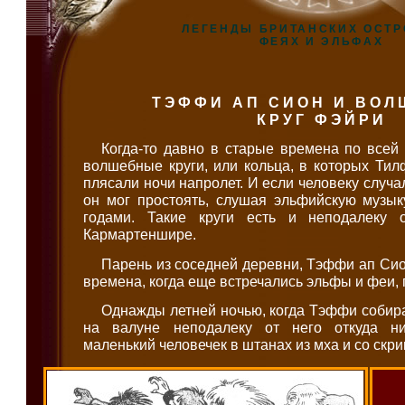
ЛЕГЕНДЫ БРИТАНСКИХ ОСТР
ФЕЯХ И ЭЛЬФАХ
ТЭФФИ АП СИОН И ВО
КРУГ ФЭЙРИ
Когда-то давно в старые времена по всей
волшебные круги, или кольца, в которых Тилф
плясали ночи напролет. И если человеку случал
он мог простоять, слушая эльфийскую музык
годами. Такие круги есть и неподалеку 
Кармартеншире.
Парень из соседней деревни, Тэффи ап Сион
времена, когда еще встречались эльфы и феи, 
Однажды летней ночью, когда Тэффи собира
на валуне неподалеку от него откуда н
маленький человечек в штанах из мха и со скр