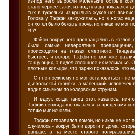
из-под него выросли маленькие острые козл
стало чернее сажи; из-под плаща показался д
тых в туфельки из крыльев жуков ног явилис
Голова у Тэффи закружилась, но в ногах еще 
он хотел было бежать прочь, но никак не мог 
круг.
Фэйри вокруг него превращались в козлов, с
были самые невероятные превращения, 
происходили на глазах смертного. Танцев
быстрее, и вскоре Тэффи не мог уже различ
танцующих, а видел сплошное их мельканье. О
плотным кольцом, что парню показалось, что е
Он по-прежнему не мог остановиться - не м
дьявольской скрипки, а маленький человечек 
водил смычком по колдовским струнам.
И вдруг, когда танец этот, казалось, ничт
Тэффи неожиданно оказался за пределами коль
тот же миг исчезли.
Тэффи отправился домой, но никак не мог по
случилось - вокруг были дороги и дома, котор
раньше, а на месте старого полуразвалив