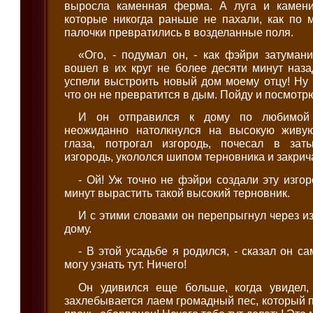
выросла каменная ферма. А луга и камени
которые никогда раньше не пахали, как по
палочки превратились в возделанные поля.
«Ого, - подумал он, - как фэйри затуман
вошел в их круг не более десяти минут наза
успели выстроить новый дом моему отцу! Ну ч
что он не превратится в дым. Пойду и посмотр
И он отправился к дому по любимой 
неожиданно натолкнулся на высокую живую
глаза, потрогал изгородь, почесал в зат
изгородь, укололся шипом терновника и закрич
- Ой! Уж точно не фэйри создали эту изгор
минут вырастить такой высокий терновник.
И с этими словами он перепрыгнул через из
дому.
- В этой усадьбе я родился, - сказал он са
могу узнать тут. Ничего!
Он удивился еще больше, когда увидел,
захлебывается лаем громадный пес, который