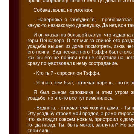
прочь, оборванец! Нечего тебе тут делать! Это 
Собака лаяла, не умолкая.
- Наверняка я заблудился, - пробормотал
какую-то незнакомую деревушку. Да нет, вон та
И он указал на большой валун, что издавна
горы Пенкадера. В тот миг за спиной его разд
усадьбы вышел из дома посмотреть, из-за чег
его псина. Вид несчастного Тэффи был столь 
как бы его не побили или не спустили на нег
сразу почувствовал к нему сострадание.
- Кто ты? - спросил он Тэффи.
- Я знаю, кем был, - отвечал парень, - но не з
Я был сыном сапожника и этим утром ж
усадьбе, но что-то все тут изменилось.
- Бедняга, - отвечал ему хозяин дома. - Ты 
Эту усадьбу строил мой прадед, а ремонтировал
что выглядит совсем новым, пристроил к дому
го- да назад. Ты, быть может, заплутал? Но з
свои силы.