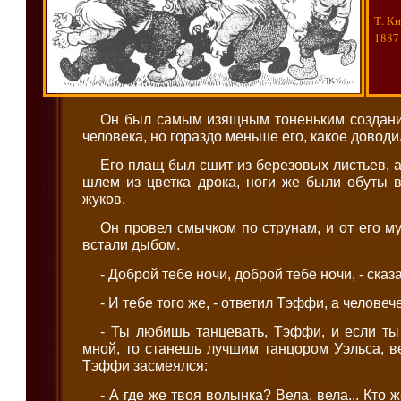
Т. К
1887
Он был самым изящным тоненьким создани
человека, но гораздо меньше его, какое довод
Его плащ был сшит из березовых листьев, а
шлем из цветка дрока, ноги же были обуты 
жуков.
Он провел смычком по струнам, и от его 
встали дыбом.
- Доброй тебе ночи, доброй тебе ночи, - сказ
- И тебе того же, - ответил Тэффи, а челове
- Ты любишь танцевать, Тэффи, и если ты
мной, то станешь лучшим танцором Уэльса, ве
Тэффи засмеялся:
- А где же твоя волынка? Вела, вела... Кто 