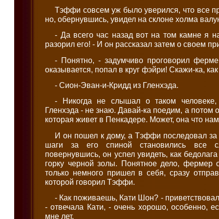
Тэффи совсем уж было уверился, что все пр
но, обернувшись, увидел на склоне холма валун
- Да всего час назад вот на том камне я н
разорил его! - И он рассказал затем о своем п
- Понятно, - задумчиво проговорил фермер
оказывается, попал в круг фэйри! Скажи-ка, как
- Сион-Эван-и-Кридд из Гленхэда.
- Никогда не слышал о таком человеке,
Гленхэда - не знаю. Давай-ка поедим, а потом 
которая живет в Пенкадере. Может, она что нам
И он пошел к дому, а Тэффи последовал за
шаги за его спиной становились все с
повернувшись, он успел увидеть, как бедолаг
горку черной золы. Понятное дело, фермер о
только немного пришел в себя, сразу отправ
которой говорил Тэффи.
- Как поживаешь, Кати Шон? - приветствовал
- отвечала Кати, - очень хорошо, особенно, е
мне лет.