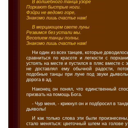
В волшебного танца узоре
Порхают быстрые ноги.
Фэйри не ведомо горе,
Знакомо лишь счастье нам!
В мерцающем свете луны
Резвимся без устали мы.
Веселием танцы полны.
Знакомо лишь счастье нам!
Ни один из всех танцев, которые доводилос
сравниться по красоте и легкости с порхан
устоять на месте и пустился в пляс вместе с 
не доставлял ему обычной радости, пото
подобные танцы при луне под звуки дьяволь
дорога в ад.
Наконец он понял, что единственный спос
призвать на помощь Бога.
- Чур меня, - крикнул он и подбросил в танд
дьяволы!
И как только слова эти были произнесены,
стало меняться: цветочный шлем на голове у