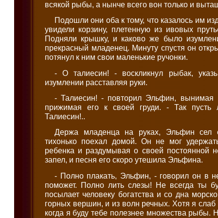
всякой рыбы, а нынче всего вон только и выта
Подошли они оба к тому, что казалось им и
увидели корзину, плетенную из ивовых прут
Подняли крышку, и каково же было изумлени
прекрасный младенец. Минуту спустя он откры
потянул к ним свои маленькие ручонки.
- О талиесин! - воскликнул рыбак, ука
изумлении расставляя руки.
- Талиесин! - повторил Эльфин, вынимая 
прижимая его к своей груди. - Так пусть
Талиесин!..
Держа младенца на руках, Эльфин сел 
тихонько поехал домой. Он не мог удержать
ребенка и раздумывая о своей постоянной н
запел, и песня его скоро утешила Эльфина.
- Полно плакать, Эльфин, - говорил он в н
поможет. Полно лить слезы! Не всегда ты б
посылает человеку богатства и со дна морско
горных вершин, и из волн речных. Хотя я слаб 
когда я буду тебе полезнее множества рыбы. 