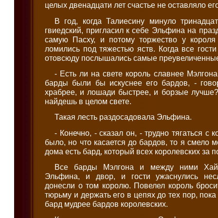
целых двенадцати лет счастье не оставляло ег
В год, когда Талиесину минуло тринадцат
гвиедский, пригласил к себе Эльфина на праз
самую Пасху, и потому торжество у короля
ломились под тяжестью яств. Когда все гости
отовсюду послышались самые преувеличенные
- Есть ли на свете король славнее Мэлгона 
барды были бы искуснее его бардов, - гово
храбрее, и лошади быстрее, и борзые лучше? 
найдешь в целом свете.
Такая лесть раздосадовала Эльфина.
- Конечно, - сказал он, - трудно тягаться с
было, но что касается до бардов, то я смело м
дома есть бард, который всех королевских за по
Все барды Мэлгона и между ними Хайн
Эльфина, и двор, и гости ужаснулись нес
донесли о том королю. Повелел король брос
тюрьму и держать его в цепях до тех пор, пока 
бард мудрее бардов королевских.