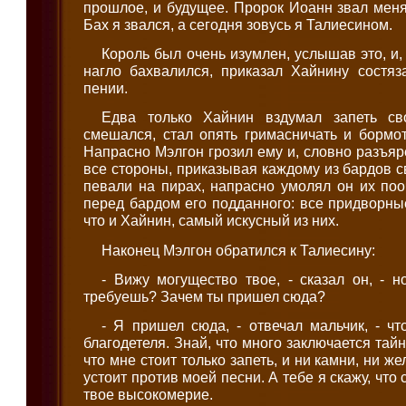
прошлое, и будущее. Пророк Иоанн звал мен
Бах я звался, а сегодня зовусь я Талиесином.
Король был очень изумлен, услышав это, и,
нагло бахвалился, приказал Хайнину состяз
пении.
Едва только Хайнин вздумал запеть св
смешался, стал опять гримасничать и бормо
Напрасно Мэлгон грозил ему и, словно разъяр
все стороны, приказывая каждому из бардов св
певали на пирах, напрасно умолял он их по
перед бардом его подданного: все придворны
что и Хайнин, самый искусный из них.
Наконец Мэлгон обратился к Талиесину:
- Вижу могущество твое, - сказал он, - 
требуешь? Зачем ты пришел сюда?
- Я пришел сюда, - отвечал мальчик, - ч
благодетеля. Знай, что много заключается тай
что мне стоит только запеть, и ни камни, ни ж
устоит против моей песни. А тебе я скажу, что
твое высокомерие.