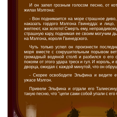
И он запел грозным голосом песню, от ко
жилах Мэлгона:
- Вон поднимается на море страшное диво,
наказать гордого Мэлгона Гвинедда: и лицо, 
желтеют, как золото! Смерть ему, неправдивому
страшную кару, поднимая ее своим могучим д
на Мэлгона, короля Гвинедского.
Чуть только успел он произнести последн
моря вместе с сокрушительным порывом вет
громадный водяной столб и разбился о его 
покоям от этого удара треск и гул. И король, 
дворца, ожидая с каждой минутой, что он обруш
- Скорее освободите Эльфина и ведите ег
ужасе Мэлгон.
Привели Эльфина и отдали его Талиесину,
такую песню, что "цепи сами собой упали с его 