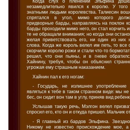
Когда слух о пленении Эльфина доше
незамедлительно явился к королю. У того
знатными людьми королевства. Талиесин вош
спрятался в угол, мимо которого дол
придворные барды, направляясь на поклон ко
барды проходили мимо него, он стал корчить 
те не обращали внимания; но когда они остан
желая приветствовать его, ни один из них 
слова. Когда же король велел им петь, то все
скорчили королю рожи и стали что-то бормотат
решил, что они пьяны, и в гневе обратилс
Хайнину, требуя, чтобы он объяснил странн
угрожая ему страшным наказанием.
Хайнин пал к его ногам:
- Государь, не излишнее употребление 
являться к тебе в таком странном виде: мы не
бес, он сидит вон там в углу, приняв вид ребенк
Услышав такую речь, Мэлгон велел призва
спросил его, кто он и откуда пришел. Мальчик о
- Я главный из бардов Эльфина. Звездно
Никому не известно происхождение мое, а