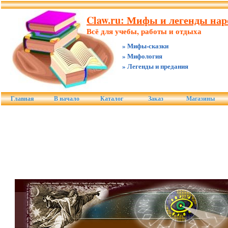
Claw.ru: Мифы и легенды нар
Всё для учебы, работы и отдыха
» Мифы-сказки
» Мифология
» Легенды и предания
Главная
В начало
Каталог
Заказ
Магазины