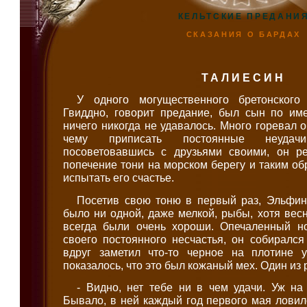
КЕЛЬТСКИЕ ПРЕДАНИ
СКАЗАНИЯ О БАРДАХ
ТАЛИЕСИН
У одного могущественного бретонского
Гвиддно, говорит предание, был сын по им
ничего никогда не удавалось. Много горевал о
чему приписать постоянные неудач
посоветовавшись с друзьями своими, он р
попечение тони на морском берегу и таким об
испытать его счастье.
Посетив свою тоню в первый раз, Эльфин 
было ни одной, даже мелкой, рыбы, хотя вес
всегда были очень хороши. Опечаленный н
своего постоянного несчастья, он собирался 
вдруг заметил что-то черное на плотине 
показалось, что это был кожаный мех. Один из 
- Видно, нет тебе ни в чем удачи. Уж на
Бывало, в ней каждый год первого мая лови