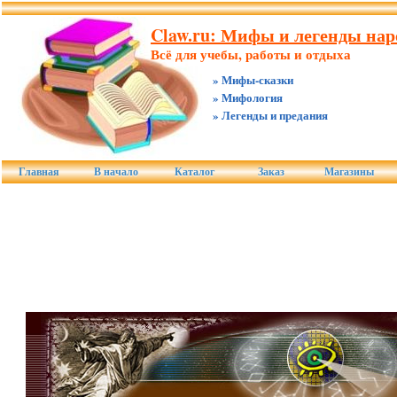
Claw.ru: Мифы и легенды нар
Всё для учебы, работы и отдыха
» Мифы-сказки
» Мифология
» Легенды и предания
Главная
В начало
Каталог
Заказ
Магазины