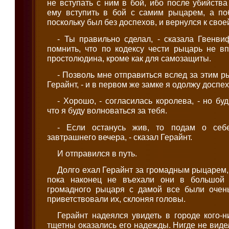
не вступать с ним в бой, ибо после убийств
ему вступить в бой с самим рыцарем, а поб
поскольку был без доспехов, и вернулся к свое
- Ты правильно сделал, - сказала Гвенви
помнить, что по кодексу чести рыцарь не в
простолюдина, кроме как для самозащиты.
- Позволь мне отправиться вслед за этим р
Герайнт, - и в первом же замке я одолжу доспех
- Хорошо, - согласилась королева, - но бу
что я буду волноваться за тебя.
- Если останусь жив, то подам о себ
завтрашнего вечера, - сказал Герайнт.
И отправился в путь.
Долго ехал Герайнт за громадным рыцарем, 
пока наконец не въехали они в большой 
громадного рыцаря с дамой все были очен
приветствовали их, склоняя головы.
Герайнт надеялся увидеть в городе кого-н
тщетны оказались его надежды. Нигде не видел