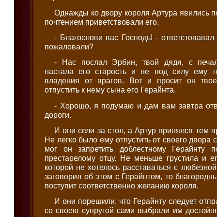
Однажды ко двору короля Артура явились п
почтением приветствовали его.
- Благослови вас Господь! - ответстовавал
пожаловали?
- Нас послал Эрбин, твой дядя, с печа
настала его старость и не под силу ему 
владения от врагов. Вот и просит он тво
отпустить к нему сына его Герайнта.
- Хорошо, я подумаю и дам вам завтра отве
дороги.
И они сели за стол, а Артур принялся тем 
Не легко было ему отпустить от своего двора 
мог он запретить доблестному Герайнту 
престарелому отцу. Не меньше грустила и е
которой не хотелось расставаться с любезной
заговорил об этом с Герайнтом, то благородн
поступит соответственно желанию короля.
И они порешили, что Герайнту следует отпра
со своею супругой сами выбрали им достойн