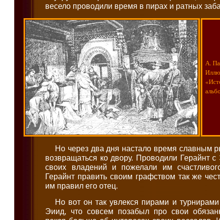
весело проводили время в пирах и ратных заба
А. П
Иллю
«Ист
альб
Но через два дня настало время славным 
возвращаться ко двору. Проводили Герайнт с 
своих владений и пожелали им счастливог
Герайнт править своим графством так же чест
им правил его отец.
Но вот он так увлекся пирами и турнирами
Эиид, что совсем позабыл про свои обязан