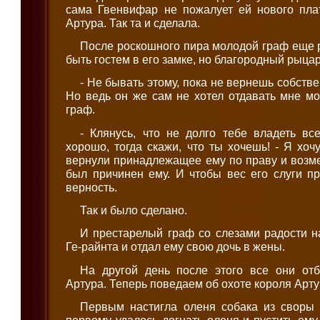
сама Гвенвифар не пожалует ей нового пла
Артура. Так та и сделала.
После роскошного пира молодой граф еще 
быть гостем в его замке, но благородный рыцар
- Не бывать этому, пока не вернешь собстве
Но ведь он же сам не хотел отдавать мне мо
граф.
- Клянусь, что не долго тебе владеть вс
хорошо, тогда скажи, что ты хочешь! - Я хоч
вернули принадлежащее ему по праву и возм
был причинен ему. И чтобы вес его слуги п
верность.
Так и было сделано.
И престарелый граф со слезами радости н
Ге-райнта и отдал ему свою дочь в жены.
На другой день после этого все они от
Артура. Теперь поведаем об охоте короля Арту
Первым настигла оленя собака из своры 
первому удалось догнать оленя и пустить ему