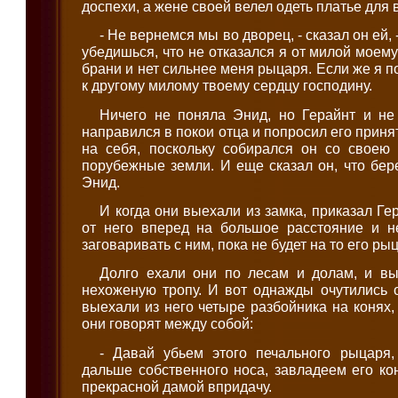
доспехи, а жене своей велел одеть платье для 
- Не вернемся мы во дворец, - сказал он ей, -
убедишься, что не отказался я от милой моем
брани и нет сильнее меня рыцаря. Если же я п
к другому милому твоему сердцу господину.
Ничего не поняла Энид, но Герайнт и не 
направился в покои отца и попросил его прин
на себя, поскольку собирался он со своею
порубежные земли. И еще сказал он, что бере
Энид.
И когда они выехали из замка, приказал Ге
от него вперед на большое расстояние и н
заговаривать с ним, пока не будет на то его ры
Долго ехали они по лесам и долам, и в
нехоженую тропу. И вот однажды очутились 
выехали из него четыре разбойника на конях,
они говорят между собой:
- Давай убьем этого печального рыцаря,
дальше собственного носа, завладеем его ко
прекрасной дамой впридачу.