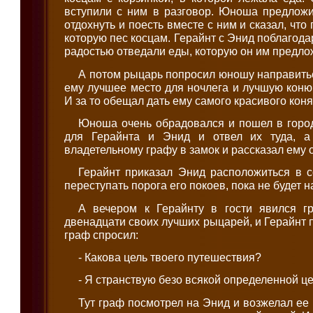
вступили с ним в разговор. Юноша предлож
отдохнуть и поесть вместе с ним и сказал, что
которую пес косцам. Герайнт с Энид поблагодар
радостью отведали еды, которую он им предло
А потом рыцарь попросил юношу направитьс
ему лучшее место для ночлега и лучшую кон
И за то обещал дать ему самого красивого коня
Юноша очень обрадовался и пошел в горо
для Герайнта и Энид и отвел их туда, а
владетельному графу в замок и рассказал ему 
Герайнт приказал Энид расположиться в с
переступать порога его покоев, пока не будет на
А вечером к Герайнту в гости явился г
двенадцати своих лучших рыцарей, и Герайнт пр
граф спросил:
- Какова цель твоего путешествия?
- Я странствую безо всякой определенной це
Тут граф посмотрел на Энид и возжелал ее 