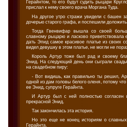
Герайнтом, то его будут судить рыцари Кругл
прислал к нему своего врача Моргана Туда.
На другое утро стражи увидели с башен з
дочерью старого графа, и поспешили доложить
Тогда Гвенвифар вышла со своей больш
славному рыцарю и ласково приветствовала е
дать Эпид самое красивое платье из своих со
видел девушку в этом платье, не могли не пора
Король Артур тоже был рад и своему бл
Энид. На следующий день они сыграли свадьб
на свадебном пиру:
- Вот видишь, как правильно ты решил, Ар
одной из дам головы белого оленя, потому чт
ее Энид, супруге Герайнта.
И Артур был с ней полностью согласен 
прекрасной Энид.
Так закончилась эта история.
Но это еще не конец историям о славны
Герайнта.