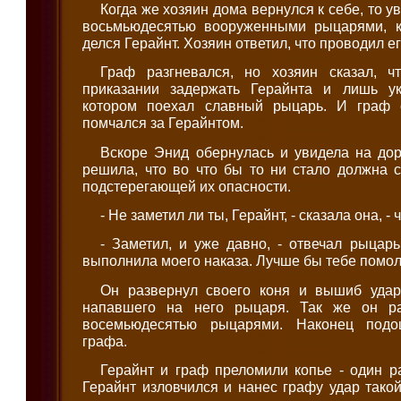
Когда же хозяин дома вернулся к себе, то у
восьмьюдесятью вооруженными рыцарями, к
делся Герайнт. Хозяин ответил, что проводил ег
Граф разгневался, но хозяин сказал, ч
приказании задержать Герайнта и лишь ук
котором поехал славный рыцарь. И граф
помчался за Герайнтом.
Вскоре Энид обернулась и увидела на дор
решила, что во что бы то ни стало должна 
подстерегающей их опасности.
- Не заметил ли ты, Герайнт, - сказала она, -
- Заметил, и уже давно, - отвечал рыцарь
выполнила моего наказа. Лучше бы тебе помол
Он развернул своего коня и вышиб удар
напавшего на него рыцаря. Так же он р
восемьюдесятью рыцарями. Наконец подо
графа.
Герайнт и граф преломили копье - один ра
Герайнт изловчился и нанес графу удар такой