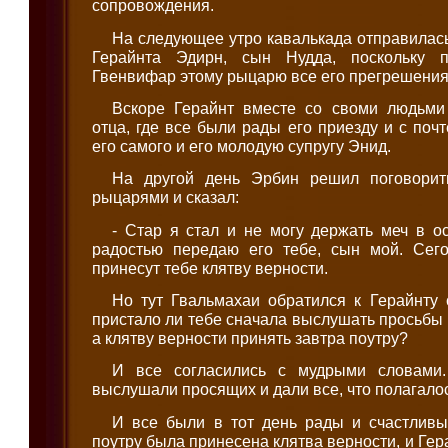
сопровождения.
На следующее утро кавалькада отправилась 
Герайнта Эдирн, сын Нудда, поскольку п
Гвенвифар этому рыцарю все его прегрешения
Вскоре Герайнт вместе со своми людьми
отца, где все были рады его приезду и с поч
его самого и его молодую супругу Энид.
На другой день Эрбин решил поговорит
рыцарями и сказал:
- Стар я стал и не могу держать меч в о
радостью передаю его тебе, сын мой. Сег
принесут тебе клятву верности.
Но тут Гвальмахаи обратился к Герайнту 
пристало ли тебе сначала выслушать просьбы
а клятву верности принять завтра поутру?
И все согласились с мудрыми словами
выслушали просящих и дали все, что полагалос
И все были в тот день рады и счастлив
поутру была принесена клятва верности, и Ге