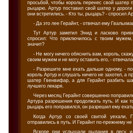
просьбой, чтобы король перенес свой шатер 
рыцарю. Артур поставил свой шатер у дороги 
они встретились. - Кто ты, рыцарь? - спросил А
- Да это лее Герайнт, - отвечал ему Гвальхма
Тут Артур заметил Энид и ласково прив
спросил: Что приключилось с твоим мужем,
значит?
- Не могу ничего обяснить вам, король, скаж
своим мужем и не могу оставить его, - отвечал
- Разрешите мне ехать дальше одному, - по
король Артур и слушать ничего не захотел, а п
шатер Гвенвифар, а для Герайнт разбить ша
лучшего лекаря.
Через месяц Герайнт совершенно поправилс
Артура разрешения продолжать путь. И как то
рыцарь его поправился, он разрешил ему ехат
Когда Артур со своей свитой уехали, 
отправились в путь. И Герайнт по-прежнему не
Вскоре они услышали рыдания в лесу, и