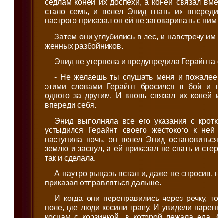
седлам коней их доспехи, а коней связал вме
стало семь, и велел Энид гнать их впереди
настрого приказал он ей не заговаривать с ним
Затем они углубились в лес, и навстречу им
женных разбойников.
Энид не утерпела и предупредила Герайнта 
- Не желаешь ты слушать меня и пожалееш
этими словами Герайнт бросился в бой и 
одного за другим. И вновь связал их коней 
впереди себя.
Энид выполняла все его указания с кротк
устыдился Герайнт своего жестокого к ней
наступила ночь, он велел Энид остановитьс
землю и заснул, а ей приказал не спать и сте
так и сделала.
А наутро рыцарь встал и, даже не спросив, н
приказал отправляться дальше.
И когда они переправились через речку, 
поле, где люди косили траву. И увидели парен
косцам с корзинкой, в которой лежала еда.