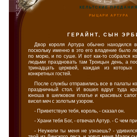
КЕЛЬТСКИЕ ПРЕДАНИ
РЫЦАРИ АРТУРА
ГЕРАЙНТ, СЫН ЭР
Двор короля Артура обычно находился в
поскольку именно в это его владение было ле
по морю, и по суше. И вот как-то собрался к
людьми праздновать там Троицын день, а по
тринадцать церквей, каждая из которых 
конкретных гостей.
После службы отправились все в палаты ко
праздничный стол. И вошел вдруг туда кр
юноша в шелковом платье и красивых сапога
висел меч с золотым узором.
- Приветствую тебя, король, - сказал он.
- Храни тебя Бог, - отвечал Артур. - С чем п
- Неужели ты меня не узнаешь? - удивилс
твой из Динского леса, и зовут меня Мадок с