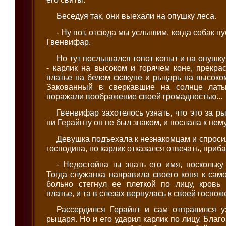
Беседуя так, они выехали на опушку леса.
- Ну вот, отсюда мы услышим, когда собак пус
Гвенвифар.
Но тут послышался топот копыт и на опушку
- карлик на высоком и горячем коне, прекр
платье на белом скакуне и рыцарь на высоко
Закованный в сверкавшие на солнце лат
поражали воображение своей громадностью...
Гвенвифар захотелось узнать, что это за ры
ни Герайнту он не был знаком, и послала к нем
Девушка подъехала к незнакомцам и спросил
господина, но карлик отказался отвечать, приб
- Недостойна ты знать его имя, поскольку
Тогда служанка направила своего коня к сам
больно стегнул ее плеткой по лицу, кровь
платье, и та в слезах вернулась к своей госпож
Рассердился Герайнт и сам отправился у
рыцаря. Но и его ударил карлик по лицу. Бла