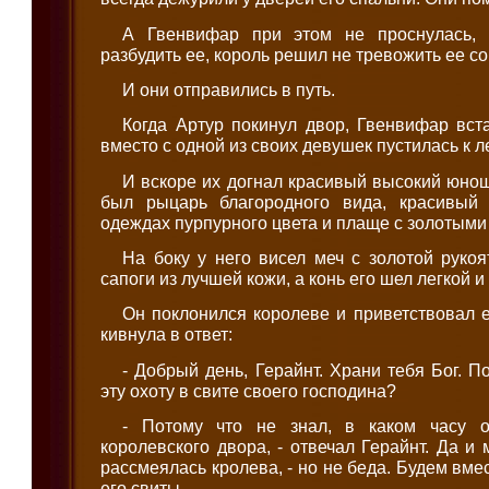
А Гвенвифар при этом не проснулась, 
разбудить ее, король решил не тревожить ее со
И они отправились в путь.
Когда Артур покинул двор, Гвенвифар вст
вместо с одной из своих девушек пустилась к л
И вскоре их догнал красивый высокий юнош
был рыцарь благородного вида, красивый
одеждах пурпурного цвета и плаще с золотыми
На боку у него висел меч с золотой рукоя
сапоги из лучшей кожи, а конь его шел легкой 
Он поклонился королеве и приветствовал 
кивнула в ответ:
- Добрый день, Герайнт. Храни тебя Бог. П
эту охоту в свите своего господина?
- Потому что не знал, в каком часу о
королевского двора, - отвечал Герайнт. Да и 
рассмеялась кролева, - но не беда. Будем вмес
его свиты.