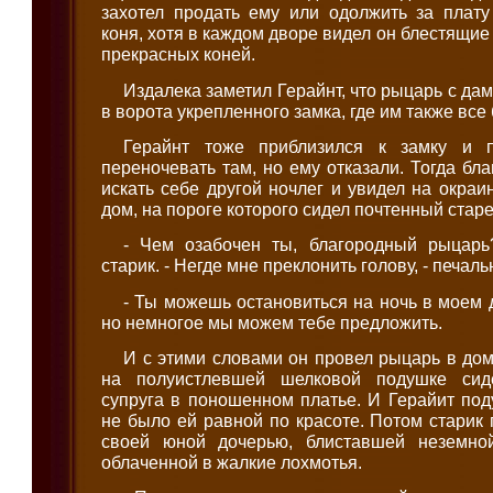
захотел продать ему или одолжить за плату
коня, хотя в каждом дворе видел он блестящие
прекрасных коней.
Издалека заметил Герайнт, что рыцарь с да
в ворота укрепленного замка, где им также все
Герайнт тоже приблизился к замку и 
переночевать там, но ему отказали. Тогда бл
искать себе другой ночлег и увидел на окра
дом, на пороге которого сидел почтенный старе
- Чем озабочен ты, благородный рыцарь
старик. - Негде мне преклонить голову, - печал
- Ты можешь остановиться на ночь в моем до
но немногое мы можем тебе предложить.
И с этими словами он провел рыцарь в дом
на полуистлевшей шелковой подушке сид
супруга в поношенном платье. И Герайит под
не было ей равной по красоте. Потом старик
своей юной дочерью, блиставшей неземной
облаченной в жалкие лохмотья.