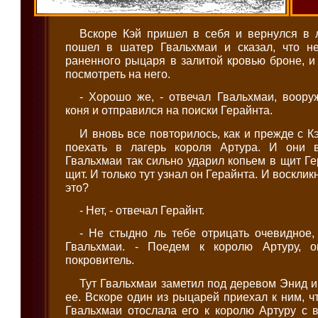
Вскоре Кэй пришел в себя и вернулся в л
пошел в шатер Гвальхмаи и сказал, что н
раненного рыцаря в залитой кровью броне, и
посмотреть на него.
- Хорошо же, - отвечал Гвальхмаи, воору
коня и отправился на поиски Герайнта.
И вновь все повторилось, как и прежде с К
поехать в лагерь короля Артура. И они в
Гвальхмаи так сильно ударил копьем в щит Ге
щит. И только тут узнал он Герайнта. И воскликн
это?
- Нет, - отвечал Герайнт.
- Не стыдно ль тебе отрицать очевидное,
Гвальхмаи. - Поедем к королю Артуру, 
покровитель.
Тут Гвальхмаи заметил под деревом Энид и
ее. Вскоре один из рыцарей приехал к ним, ч
Гвальхмаи отослала его к королю Артуру с 