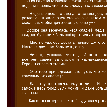
- Помоги этому юноше, - сказал ей старик, - 
ведь ты знаешь, что не осталось у нас в доме сл
- Я сделаю все, что смогу, - отвечала деву
раздеться и дала овса его коню, а затем о
сьестным, чтобы приготовить юноше ужин.
Вскоре она вернулась, неся сладкий мед в 
сладкие булочки и большой кусок мяса в корзин
- Мне не удалось достать ничего другого, 
Никто не дает нам больше в долг. у
- Ничего, - успокоил ее отец. - И этого впо
все они сидели за столом и наслаждалис
Герайнт спросил старика:
- Это тебе принадлежит этот дом, что ко
красивым, как дворец?
- Да, - грустно отвечал ему хозяин. - И не
замок, и весь город были моими. И даже больш
ты попал.
- Как же ты потерял все это? - удивился рыц