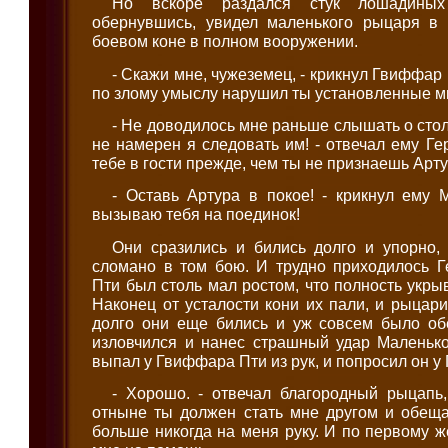
Но вскоре раздался стук лошадиных
обернувшись, увидел маленького рыцаря в
боевом коне в полном вооружении.
- Скажи мне, чужеземец, - крикнул Гвиффар 
по злому умыслу нарушил ты установленные 
- Не доводилось мне раньше слышать о стол
не намерен я следовать им! - отвечал ему Гер
тебе в гости прежде, чем ты не признаешь Арт
- Оставь Артура в покое! - крикнул ему 
вызываю тебя на поединок!
Они сразились и бились долго и упорно,
сломано в том бою. И трудно приходилось Г
Пти был столь мал ростом, что полность укры
Наконец от усталости кони их пали, и рыцар
долго они еще бились и уж совсем было обе
изловчился и нанес страшный удар Маленько
выпал у Гвиффара Пти из рук, и попросил он у
- Хорошо. - отвечал благородный рыцапь,
отныне ты должен стать мне другом и обеща
больше никогда на меня руку. И по первому 