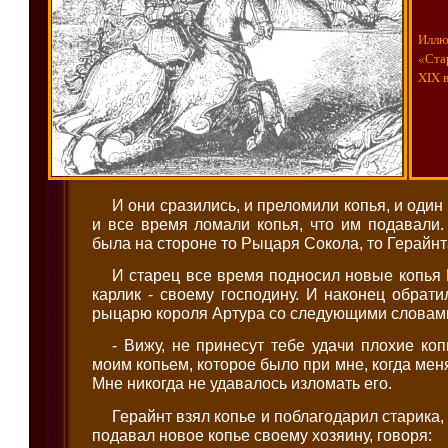
Иллю
«Ста
XIX в
И они сразились, и преломили копья, и один р
и все время ломали копья, что им подавали
была на стороне то Рыцаря Сокола, то Герайнт
И старец все время подносил новые копья Г
карлик - своему господину. И наконец обрати
рыцарю короля Артура со следующими словам
- Вижу, не принесут тебе удачи плохие коп
моим копьем, которое было при мне, когда ме
Мне никогда не удавалось изломать его.
Герайнт взял копье и поблагодарил старика, 
подавал новое копье своему хозяину, говоря: