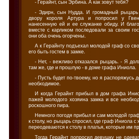
- Герайнт, сын Эрбина. А как зовут тебя?
- Эдирн, сын Нудда. И громадный рыцарь 
двору короля Артура и попросил у Гве
нанесенную ей и ее служанке обиду. И благ
вместе с карликом последовали за своим го
они оба очень огорчены.
А к Герайнту подъехал молодой граф со сво
его быть гостем в замке.
- Нет, - вежливо отказался рыцарь. - Я до
там же, где и прошлую - в доме графа Иниола.
- Пусть будет по-твоему, но я распоряжусь д
необходимое.
И когда Герайнт прибыл в дом графа Инио
пажей молодого хозяина замка и все необхо
роскошного пира.
Немного погодя прибыл и сам молодой граф
к столу, но рыцарь спросил, где граф Иниола с
переодеваются к столу в платья, которые им п
Тогда Герайнт попросил девушку не одеват