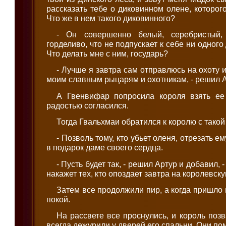
рассказать тебе о диковинном олене, которого
Что же в нем такого диковинного?
- Он совершенно белый, серебристый,
горделиво, что не подпускает к себе ни одного
Что делать мне с ним, государь?
- Лучше я завтра сам отправлюсь на охоту 
моим славным рыцарям и охотникам, - решил А
А Гвенвифар попросила короля взять ее
радостью согласился.
Тогда Гвальхмаи обратился к королю с такой
- Позволь тому, кто убьет оленя, отрезать е
в подарок даме своего сердца.
- Пусть будет так, - решил Артур и добавил, 
накажет тех, кто опоздает завтра на королевску
Затем все продолжили пир, а когда пришло 
покой.
На рассвете все проснулись, и король позв
всегда дежурили у дверей его спальни. Они по