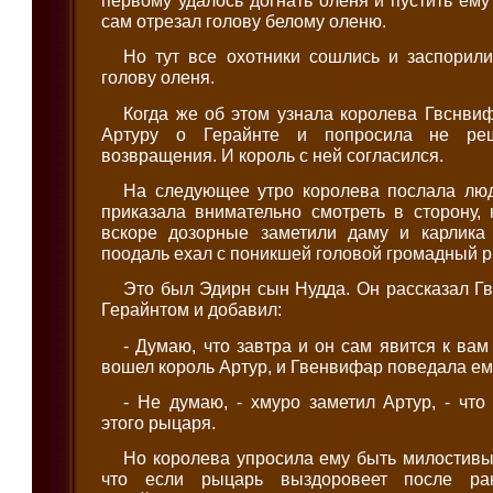
сам отрезал голову белому оленю.
Но тут все охотники сошлись и заспорили
голову оленя.
Когда же об этом узнала королева Гвснвиф
Артуру о Герайнте и попросила не ре
возвращения. И король с ней согласился.
На следующее утро королева послала лю
приказала внимательно смотреть в сторону, 
вскоре дозорные заметили даму и карлика
поодаль ехал с поникшей головой громадный 
Это был Эдирн сын Нудда. Он рассказал Г
Герайнтом и добавил:
- Думаю, что завтра и он сам явится к вам
вошел король Артур, и Гвенвифар поведала ем
- Не думаю, - хмуро заметил Артур, - чт
этого рыцаря.
Но королева упросила ему быть милостивы
что если рыцарь выздоровеет после ра