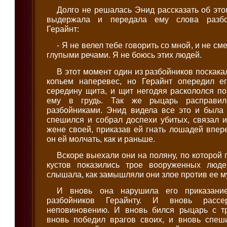
Долго не решалась Энид рассказать об этом
выдержала и передала ему слова разбой
Герайнт:
- Я не велел тебе говорить со мной, и не см
глупыми речами. Я не боюсь этих людей.
В этот момент один из разбойников поскака
копьем наперевес, но Герайнт опередил е
середину щита, и щит негодяя раскололся п
ему в грудь. Так же рыцарь расправи
разбойниками. Энид видела все это и была 
спешился и собрал доспехи убитых, связал и
жене своей, приказав ей гнать лошадей впер
он ей молчать, как и раньше.
Вскоре выехали они на поляну, по которой п
кустов показились трое вооруженных люд
слышала, как замышляли они злое против ее м
И вновь она нарушила его приказани
разбойников Герайнту. И вновь рассе
неповиновению. И вновь бился рыцарь с т
вновь победил врагов своих, и вновь спеш