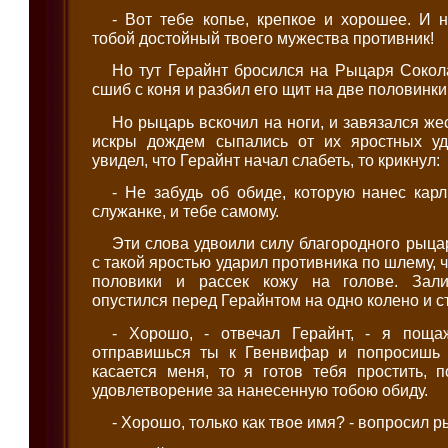
- Вот тебе копье, крепкое и хорошее. И 
тобой достойный твоего мужества противник!
Но тут Герайнт бросился на Рыцаря Сокола
сшиб с коня и разбил его щит на две половинки
Но рыцарь вскочил на ноги, и завязался же
искры дождем сыпались от их яростных уд
увидел, что Герайнт начал слабеть, то крикнул:
- Не забудь об обиде, которую нанес кар
служанке, и тебе самому.
Эти слова удвоили силу благородного рыцар
с такой яростью ударил противника по шлему, ч
половики и рассек кожу на голове. Зал
опустился перед Герайнтом на одно колено и с
- Хорошо, - отвечал Герайнт, - я поща
отправишься ты к Гвенвифар и попросишь 
касается меня, то я готов тебя простить, 
удовлетворение за нанесенную тобою обиду.
- Хорошо, только как твое имя? - вопросил р