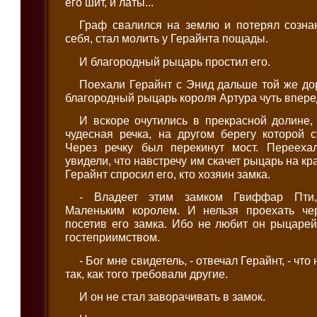
его шит, и латы...
Граф свалился на землю и потерял сознан
себя, стал молить у Герайнта пощады.
И благородный рыцарь простил его.
Поехали Герайнт с Энид дальше той же дор
благородный рыцарь короля Артура чуть впере
И вскоре очутились в прекрасной долине,
чудесная речка, на другом берегу которой 
Через речку был перекинут мост. Перееха
увидели, что навстречу им скачет рыцарь на кр
Герайнт спросил его, кто хозяин замка.
- Владеет этим замком Гвиффар Пти
Маленьким королем. И нельзя проехать че
посетив его замка. Ибо не любит он рыцаре
гостеприимством.
- Бог мне свидетель, - отвечал Герайнт, - что
так, как того требовали другие.
И он не стал заворачивать в замок.