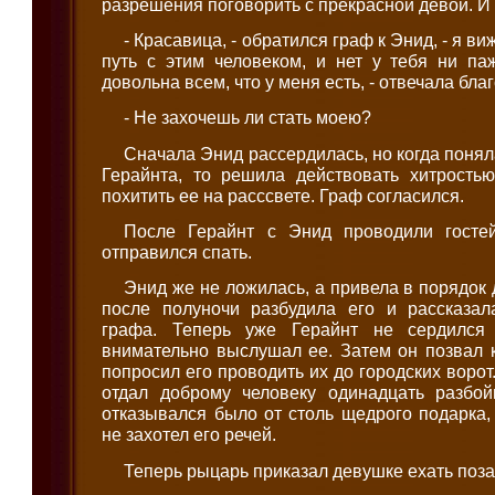
разрешения поговорить с прекрасной девой. И
- Красавица, - обратился граф к Энид, - я ви
путь с этим человеком, и нет у тебя ни па
довольна всем, что у меня есть, - отвечала бл
- Не захочешь ли стать моею?
Сначала Энид рассердилась, но когда поняла
Герайнта, то решила действовать хитрость
похитить ее на расссвете. Граф согласился.
После Герайнт с Энид проводили госте
отправился спать.
Энид же не ложилась, а привела в порядок 
после полуночи разбудила его и рассказа
графа. Теперь уже Герайнт не сердился
внимательно выслушал ее. Затем он позвал 
попросил его проводить их до городских ворот
отдал доброму человеку одинадцать разбой
отказывался было от столь щедрого подарка,
не захотел его речей.
Теперь рыцарь приказал девушке ехать поза