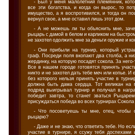
- Был у меня малолетний племянник, кот
все эти богатства, и когда он вырос, то по
имущество, а я воспротивился, и тогда он п
вернул свое, а мне оставил лишь этот дом.
- А не можешь ли ты объяснить мне, зач
рыцарь с дамой в белом и карликом на быстро
не захотел одолжить мне за деньги оружие и к
- Они прибыли на турнир, который устра
граф. Посреди поля вкопают два столба, а н
жердинку, на которую посадят сокола. За него-
Все в нашем городе готовятся принять участ
никто и не захотел дать тебе меч или копье. И
без которого нельзя принять участие в турни
должна быть дама сердца. Тот великан на 
подряд выигрывал турнир и получал в награ
победит завтра, то станет зваться Рыцаре
присуждаться победа во всех турнирах Сокола 
- Что посоветуешь ты мне, отец, чтобы 
рыцарю?
- Даже и не знаю, что ответить тебе. Но ес
участие в турнире, я ссужу тебя доспехами