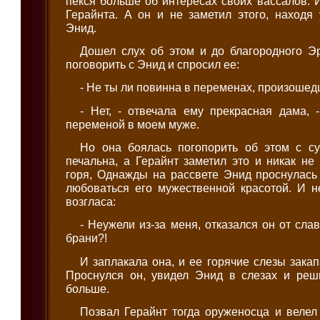
пекся больше об интересах своих вассалов. 
Герайнта. А он и не заметил этого, находя
Энид.
Дошел слух об этом и до благородного Э
поговорить с Энид и спросил ее:
- Не ты ли повинна в переменах, произоше
- Нет, - отвечала ему прекрасная дама, 
переменой в моем муже.
Но она боялась погопорить об этом с с
печальна, а Герайнт заметил это и никак не
горя, Однажды на рассвете Энид проснулась
любоваться его мужественной красотой. И н
возгласа:
- Неужели из-за меня, отказался он от сла
брани?!
И заплакала она, и ее горячие слезы закап
Проснулся он, увидел Энид в слезах и реш
больше.
Позвал Герайнт тогда оруженосца и велел