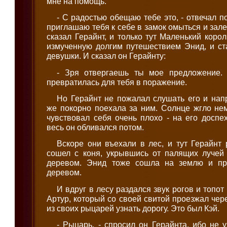
мне на помощь.
- С радостью обещаю тебе это, - отвечал п
приглашаю тебя к себе в замок омыться и залеч
сказал Герайнт, и только тут Маленький коро
измученную долгим путешествием Энид, и ст
девушки. И сказал он Герайнту:
- Зря отвергаешь ты мое предложение.
превратилась для тебя в поражение.
Но Герайнт не пожалал слушать его и нап
же покорно поехала за ним. Солнце жгло не
чувствовал себя очень плохо - на его доспех
весь он обливался потом.
Вскоре они въехали в лес, и тут Герайнт
сошел с коня, укрывшись от палящих лучей
деревом. Энид тоже сошла на землю и пр
деревом.
И вдруг в лесу раздался звук рогов и топот
Артур, который со своей свитой проезжал чер
из своих рыцарей узнать дорогу. Это был Кэй.
- Рыцарь, - спросил он Герайнта, ибо не у