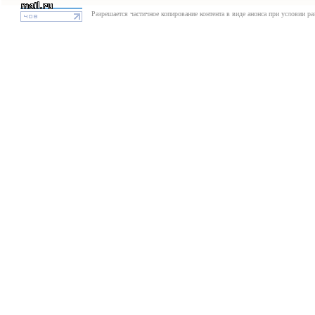
Разрешается частичное копирование контента в виде анонса при условии р