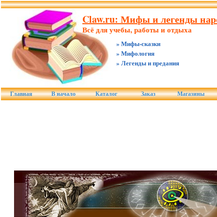
Claw.ru: Мифы и легенды нар
Всё для учебы, работы и отдыха
» Мифы-сказки
» Мифология
» Легенды и предания
Главная
В начало
Каталог
Заказ
Магазины