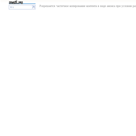
Разрешается частичное копирование контента в виде анонса при условии р