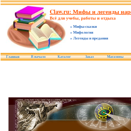
Claw.ru: Мифы и легенды наро
Всё для учебы, работы и отдыха
» Мифы-сказки
» Мифология
» Легенды и предания
Главная
В начало
Каталог
Заказ
Магазины