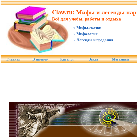
Claw.ru: Мифы и легенды наро
Всё для учебы, работы и отдыха
» Мифы-сказки
» Мифология
» Легенды и предания
Главная
В начало
Каталог
Заказ
Магазины