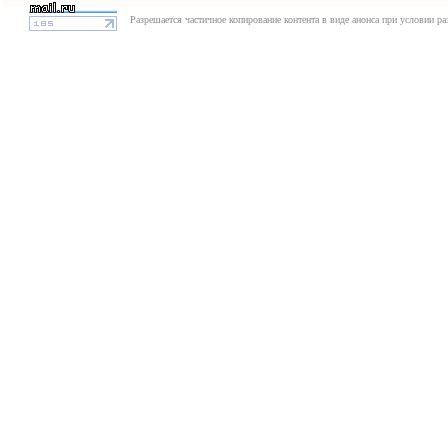
Разрешается частичное копирование контента в виде анонса при условии р