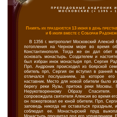
ПРЕПОДОБНЫЕ АНДРОНИК И
МОСКОВСКИЕ (+ 1395 и 1
Память их празднуется 13 июня в день преста
и 6 июля вместе с Соборам Радонеж
В 1356 г. митрополит Московский Алексий 
потопления на Черном море во время об
Константинополя. Тогда же он дал обет в
основать монастырь. Создателем и настоят
был избран инок монастыря прп. Сергия Рад
Прп. Андроник происходил из боярской сем
обитель прп, Сергия он вступил в ранней 
отличался послушанием, за которое его
наставник. Место для новой обители было и
берегу реки Яузы, притока реки Москвы.
Нерукотворенному Образу Спасителя.
сопровождала святителя Алексия во время его
он пожертвовал ее юной обители. Прп. Серг
заповедь никогда не оставаться праздным, 
соблюдал ее. Монастырский пруд выкоп
Монастырь процветал под его управлением. 