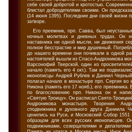
себе своей добротой и кротостью. Современни
блистал добродетелями своими. Он предсказ
(14 июня 1395). Последние дни своей жизни п
затворе.
Его преемник, прп. Савва, был неустанны
ночных молитвах и дневных трудах. Он н
наставника ни одной мысли, ни движения се
полное бесстрастие и мир душевный. Погребли
до нашего времени они почивали в одной ра
настоятелей вышли из Спасо-Андроникова мона
Варсонофий Тверской, один из просветителе
начало (память его 4 окт.). Там же подвизал
иконописцы Андрей Рублев и Даниил Черный
полагал начало в монастыре прп. Сергия во 
Никона (память его 17 нояб.), его преемника. 
по благословению прп. Никона он и напи
«Святую Троицу». Он расписал Свято-Троицкий
Андроникова монастыря. Творения Анд
сподвижника и духовного друга Даниила Ч
ценились на Руси, и Московский Собор 1551 
образцом для всех русских иконописцев. 
подвижниками, созерцателями и делателями
Память их чтится в Москве место. Инок Ан