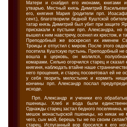
Матери и снабдил его иконами, книгами и
утварью. Местный князь Димитрий Васильеви
его, княгиня Мария (родители прп. Иоасафа
сент.), благотворили бедной Куштской обител
татар князь Димитрий был убит при защите Яр
прискакали к пустыни прп. Александра, но 
вышел к ним навстречу, осенил их крестом, и 
Преподобный же воскресил их именем Св
Троицы и отпустил с миром. После этого овд
посетила Куштскую пустынь. Преподобный не о
вошла в церковь, он молился, полуобна
комарами. Сильно огорчился старец и сказал 
княгиня, наблюдать втайне наше странничеств
него прощения, и старец посоветовал ей не о
у себя творить милостыню и кормить нищи
кончины прп. Александр послал предупред
исходе.
Прп. Александр и ученики его обрабаты
пшеницы. Хлеб и вода были единственн
Однажды старец застал бедного поселянина, к
мешок монастырской пшеницы, но никак не м
чего, сын мой, берешь ты не по своим силам?
старец. Испуганный вор бросился к его ног