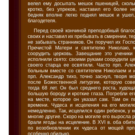
велел ему досыпать мешок пшеницей, скольк
кротко, без упреков, наставил его более н
бедняк вполне легко поднял мешок и ушел,
благодетеля.
Перед своей кончиной преподобный благос
своих и наставил их пребывать в смирении, т
не забывать странников. Он поручил их Госпо
Пречистой Матери и святителю Николаю, 
соорудить церковь. Завещание это ученик
исполнили свято: своими руками соорудили це
своего старца ее освятили. Часто прп. Але
больным вместе со святителем Николаем и и
прп. Александр тихо, точно заснул, творя мо
после Божественной литургии, которую со
тогда 68 лет. Он был среднего роста, худощ
большую бороду и кроткие глаза. Погребли ег
на месте, которое он указал сам. Там он п
времени. Чудеса и исцеления на его могил
немедленно. Так, исцелился один ребенок, у к
многие другие. Скоро на могиле его выросла 
брали ягоды на исцеление. В XVI в. оба обит
по возобновлении их чудеса от мощей прп
особенно обильно.