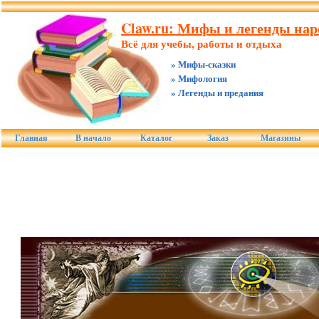
Claw.ru: Мифы и легенды наро
Всё для учебы, работы и отдыха
» Мифы-сказки
» Мифология
» Легенды и предания
Главная
В начало
Каталог
Заказ
Магазины