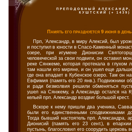
ПРЕПОДОБНЫЙ АЛЕКСАНДР,
КУШТСКИЙ (+ 1439)
Память его празднуется 9 июня в день
Прп, 'Александр, в миру Алексий, был уро
и поступил в юности в Спасо-Каменный монаст
озере, при игумене Дионисии Святогорц
человеческой за свои подвиги, он оставил мо
реке Сянжеме, которая протекала в глухом л
там нашли его миряне, и он ушел еще дальше 
где она впадает в Кубенское озеро. Там он н
Евфимия (память его 20 янв.). Подвижники об
и ради безмолвия решили обменяться пуст
ушел на Сянжему, а Александр остался на К
кельей прп. Александр воздвиг большой крест.
Вскоре к нему пришли два ученика, Савва
были его единственными сподвижниками до
Тогда бывший настоятель прп. Александра, а
Дионисий (память его 23 сент.), в епархии
пустынь, благословил его соорудить церковь 